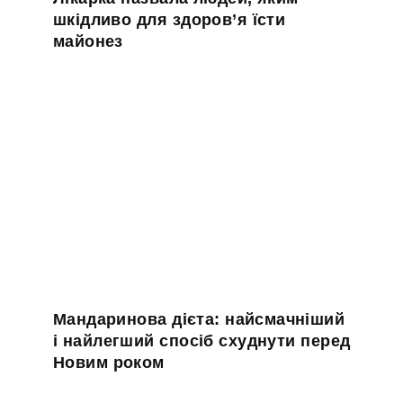
шкідливо для здоров’я їсти
майонез
Мандаринова дієта: найсмачніший
і найлегший спосіб схуднути перед
Новим роком