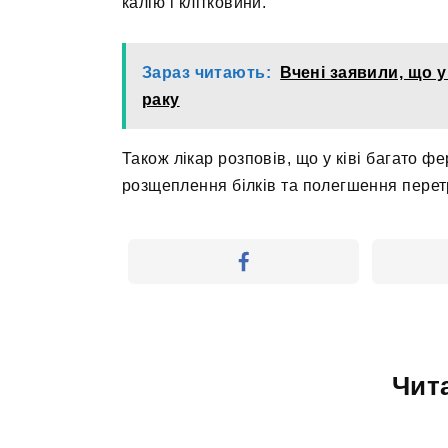
калію і клітковини.
Зараз читають:
Вчені заявили, що 
раку
Також лікар розповів, що у ківі багато ф
розщеплення білків та полегшення перет
Чит