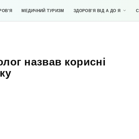
РОВ’Я
МЕДИЧНИЙ ТУРИЗМ
ЗДОРОВ’Я ВІД А ДО Я
С
олог назвав корисні
ку