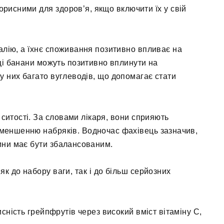
орисними для здоров’я, якщо включити їх у свій
алію, а їхнє споживання позитивно впливає на
ці банани можуть позитивно вплинути на
 у них багато вуглеводів, що допомагає стати
 ситості. За словами лікаря, вони сприяють
 зменшенню набряків. Водночас фахівець зазначив,
ини має бути збалансованим.
к до набору ваги, так і до більш серйозних
исність грейпфрутів через високий вміст вітаміну C,