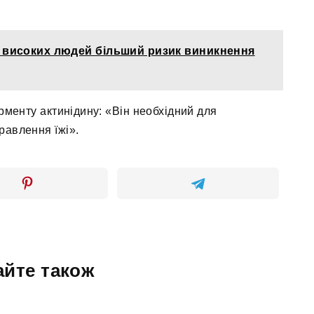
у високих людей більший ризик виникнення
ерменту актинідину: «Він необхідний для
равлення їжі».
айте також