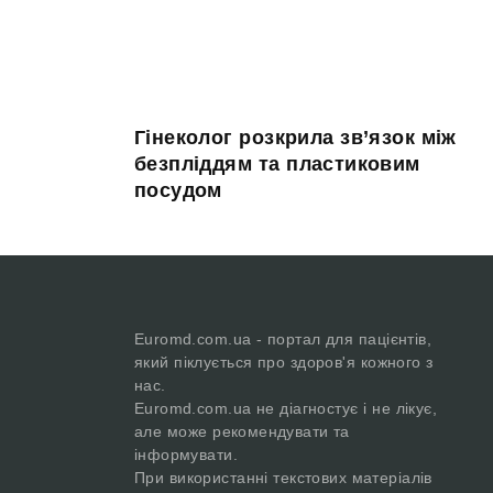
Гінеколог розкрила зв’язок між
безпліддям та пластиковим
посудом
Euromd.com.ua - портал для пацієнтів,
який піклується про здоров'я кожного з
нас.
Euromd.com.ua не діагностує і не лікує,
але може рекомендувати та
інформувати.
При використанні текстових матеріалів