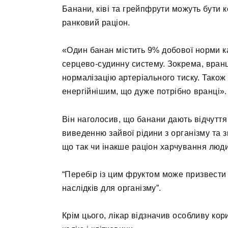
Банани, ківі та грейпфрути можуть бути к
ранковий раціон.
«Один банан містить 9% добової норми к
серцево-судинну систему. Зокрема, вран
нормалізацію артеріального тиску. Також
енергійнішим, що дуже потрібно вранці».
Він наголосив, що банани дають відчуття
виведенню зайвої рідини з організму та
що так чи інакше раціон харчування люд
“Перебір із цим фруктом може призвести я
наслідків для організму”.
Крім цього, лікар відзначив особливу кор