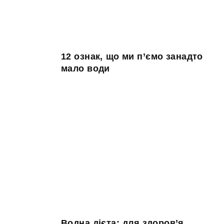
12 ознак, що ми п’ємо занадто
мало води
Водна дієта: для здоров’я,