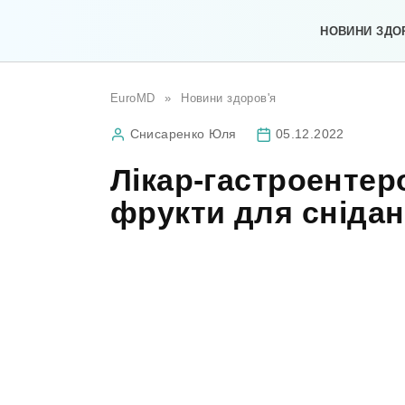
Перейти
до
НОВИНИ ЗДО
вмісту
EuroMD
»
Новини здоров'я
Снисаренко Юля
05.12.2022
Лікар-гастроентер
фрукти для снідан