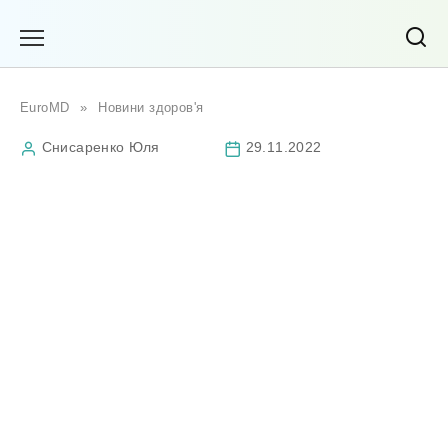
Перейти
до
вмісту
EuroMD
»
Новини здоров'я
Снисаренко Юля
29.11.2022