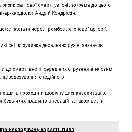
ризик раптової смерті уві сні, зокрема до цього
ікар-кардіолог Андрій Кондрахін.
оже настати через тромбоз легеневої артерії.
уві сні чи зупинка дихальних рухів, зазначив
ти до смерті вночі, серед них отруєння етиловим
 передозування снодійного.
ін радить проходити щорічну диспансеризацію,
я будь-яких травм та операцій, а також вести
про несподівану користь пива