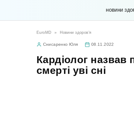
Перейти
до
НОВИНИ ЗДО
вмісту
EuroMD
»
Новини здоров'я
Снисаренко Юля
08.11.2022
Кардіолог назвав 
смерті уві сні