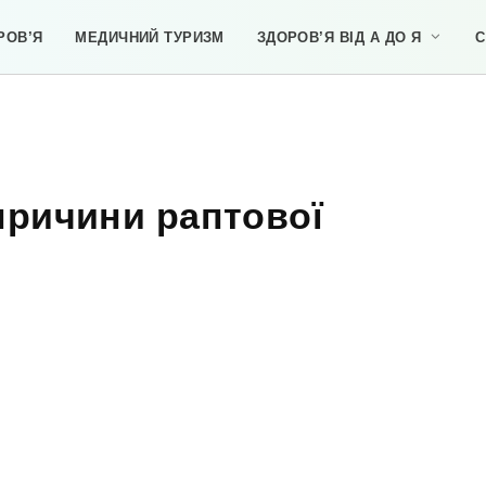
РОВ’Я
МЕДИЧНИЙ ТУРИЗМ
ЗДОРОВ’Я ВІД А ДО Я
С
причини раптової