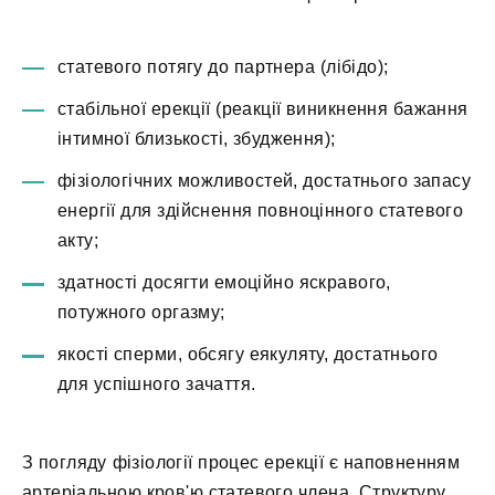
статевого потягу до партнера (лібідо);
стабільної ерекції (реакції виникнення бажання
інтимної близькості, збудження);
фізіологічних можливостей, достатнього запасу
енергії для здійснення повноцінного статевого
акту;
здатності досягти емоційно яскравого,
потужного оргазму;
якості сперми, обсягу еякуляту, достатнього
для успішного зачаття.
З погляду фізіології процес ерекції є наповненням
артеріальною кров'ю статевого члена. Структуру