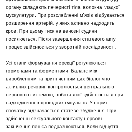
органу складають печеристі тіла, волокна гладкої
мускулатури. При розслабленні м'язів відбувається
розширення артерій, у яких активно надходить
кров. При цьому тиск на венозні судини
посилюється. Після завершення статевого акту
процес здійснюється у зворотній послідовності.
Усі етапи формування ерекції регулюються
гормонами та ферментами. Баланс між
виробленням та пригніченням цих біологічно
активних речовин контролюється центральною
нервовою системою, робота якої здійснюється при
надходженні відповідних імпульсів. У нормі
спочатку відзначається статеве збудження. При
здійсненні сексуального контакту нервові
закінчення пеніса подразнюються. Коли відчуття