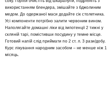
соку. Горіхи очистіть від шкаралупи, подрібніть з
використанням блендера, змішайте з бджолиним
медом. До одержаної маси додайте сік столетника.
Усі компоненти потрібно залити червоним вином.
Наполягайте домашні ліки від імпотенції 2 тижні у
скляній тарі, помістивши посудину у темне місце.
Готовий напій слід приймати по 2 ст. л. 3 рази/добу.
Курс лікування народним засобом – не менше ніж 1
місяць.