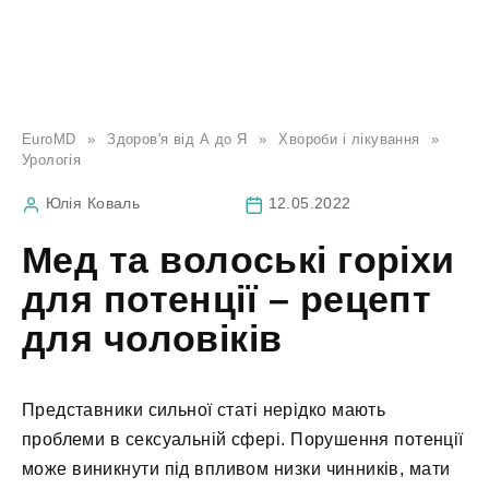
EuroMD
»
Здоров'я від А до Я
»
Хвороби і лікування
»
Урологія
Юлія Коваль
12.05.2022
Мед та волоські горіхи
для потенції – рецепт
для чоловіків
Представники сильної статі нерідко мають
проблеми в сексуальній сфері. Порушення потенції
може виникнути під впливом низки чинників, мати