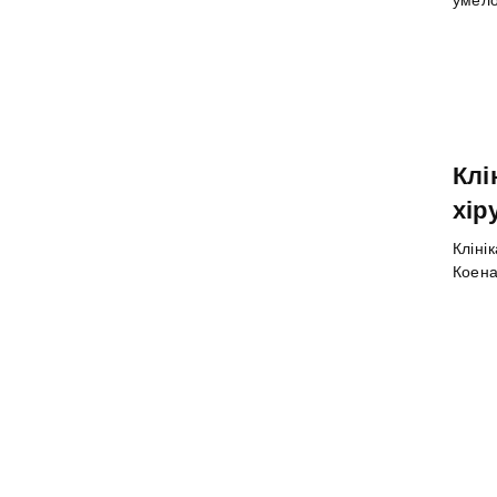
Клі
хір
Кліні
Коена