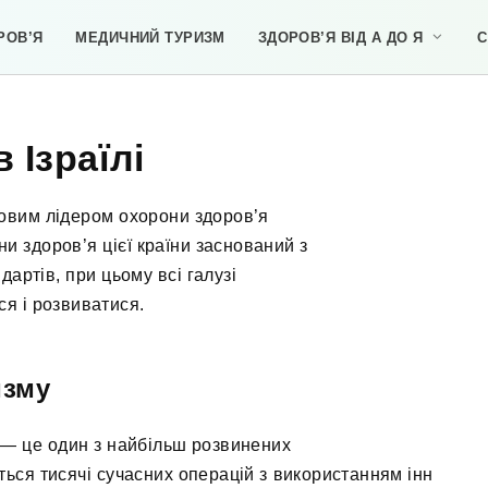
РОВ’Я
МЕДИЧНИЙ ТУРИЗМ
ЗДОРОВ’Я ВІД А ДО Я
С
 Ізраїлі
товим лідером охорони здоров’я
и здоров’я цієї країни заснований з
ртів, при цьому всі галузі
я і розвиватися.
изму
 — це один з найбільш розвинених
ться тисячі сучасних операцій з використанням інн