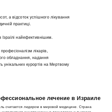
сот, а відсоток успішного лікування
дичній практиці.
 Ізраїлі найефективнішим.
: професіоналізм лікарів,
ного обладнання, надання
ть унікальних курортів на Мертвому
фессиональное лечение в Израиле
ль считается лидером в мировой медицине. Страна
 интегрирует инновационные технологии и высокую