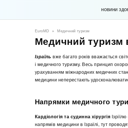
Перейти
до
НОВИНИ ЗДО
вмісту
EuroMD
»
Медичний туризм
Медичний туризм в
Ізраїль
вже багато років вважається сві
і медичного туризму. Весь принцип охорон
урахуванням міжнародних медичних станда
медицини неперестають удосконалюватис
Напрямки медичного тур
Кардіологія та судинна хірургія
Ізріїлю
напрямів медицини в Ізраїлі, тут проводя