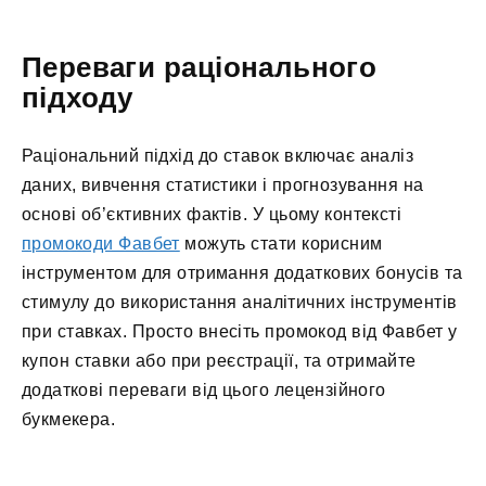
Переваги раціонального
підходу
Раціональний підхід до ставок включає аналіз
даних, вивчення статистики і прогнозування на
основі об’єктивних фактів. У цьому контексті
промокоди Фавбет
можуть стати корисним
інструментом для отримання додаткових бонусів та
стимулу до використання аналітичних інструментів
при ставках. Просто внесіть промокод від Фавбет у
купон ставки або при реєстрації, та отримайте
додаткові переваги від цього лецензійного
букмекера.