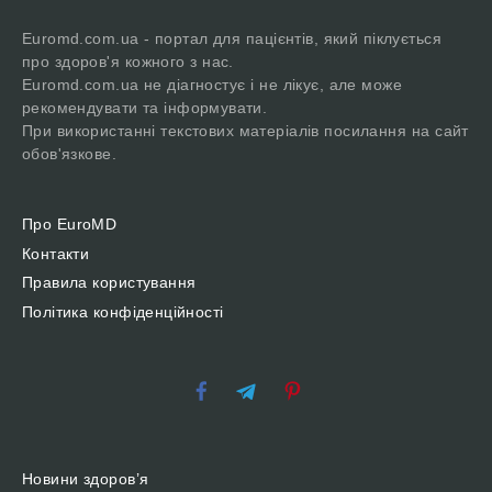
Euromd.com.ua - портал для пацієнтів, який піклується
про здоров'я кожного з нас.
Euromd.com.ua не діагностує і не лікує, але може
рекомендувати та інформувати.
При використанні текстових матеріалів посилання на сайт
обов'язкове.
Про EuroMD
Контакти
Правила користування
Політика конфіденційності
Новини здоров’я