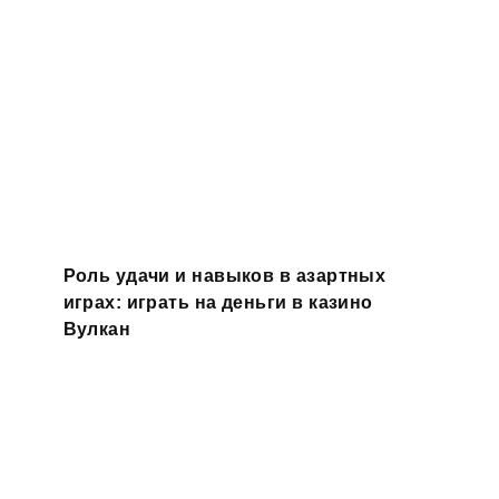
Роль удачи и навыков в азартных
играх: играть на деньги в казино
Вулкан