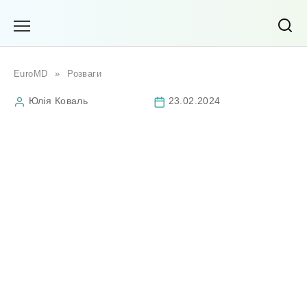
Перейти
до
вмісту
EuroMD
»
Розваги
Юлія Коваль
23.02.2024