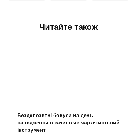
Читайте також
Бездепозитні бонуси на день
народження в казино як маркетинговий
інструмент