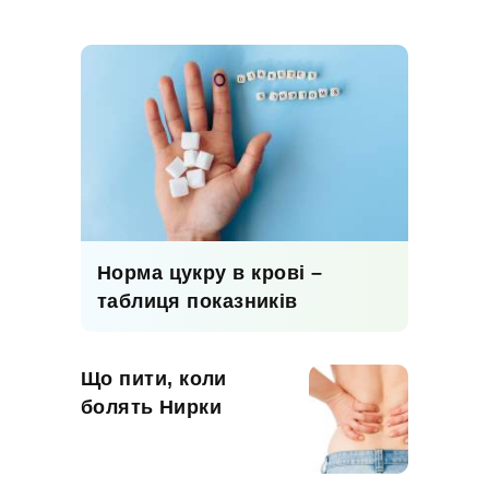
Норма цукру в крові –
таблиця показників
Що пити, коли
болять Нирки