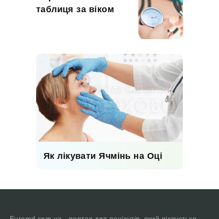
таблиця за віком
Як лікувати Ячмінь на Оці
Euromd.com.ua - портал для пацієнтів, який піклується