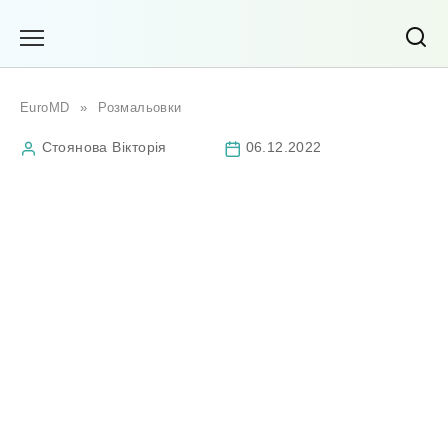
Перейти
до
вмісту
EuroMD
»
Розмальовки
Стоянова Вікторія
06.12.2022