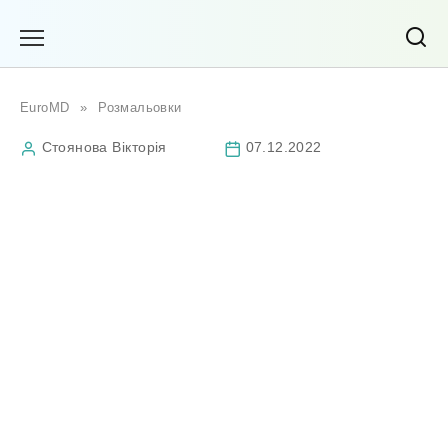
Перейти
до
вмісту
EuroMD
»
Розмальовки
Стоянова Вікторія
07.12.2022