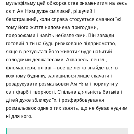
мультфільму цей обжорка став знаменитим на весь
світ. Ам Ням дуже сміливий, рішучий і
безстрашний, коли справа стосується смачної їжі,
тому його життя наповнена пригодами,
подорожами і навіть небезпеками. Він завжди
готовий піти на будь-ризиковане підприємство,
якщо в результаті його животик буде набитий
солодкими делікатесами. Акварель, пензлі,
фломастери, олівці – все це легко знайдеться в
кожному будинку, залишилося лише скачати і
роздрукувати розмальовки Ам Ням і поринути у
світ фарб і творчості. Спільна діяльність батьків і
дітей дуже зближує їх, і розфарбовування
розмальовок одне з тих занять, що не буває нудним
ні для кого.