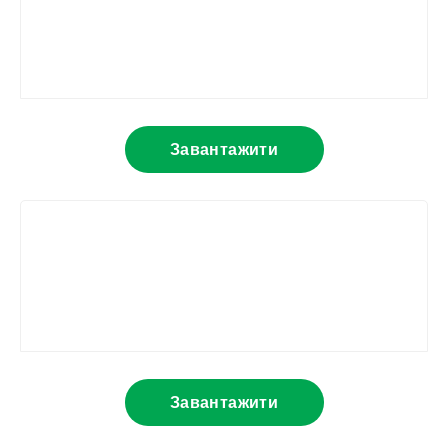
Завантажити
Завантажити