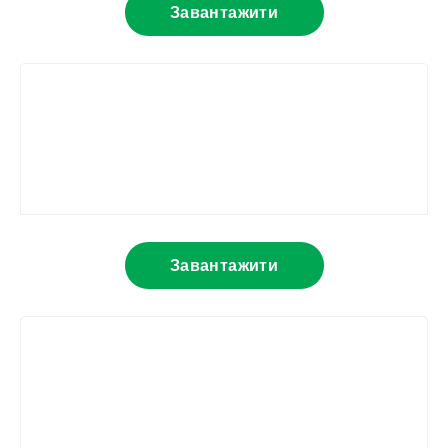
Завантажити
Завантажити