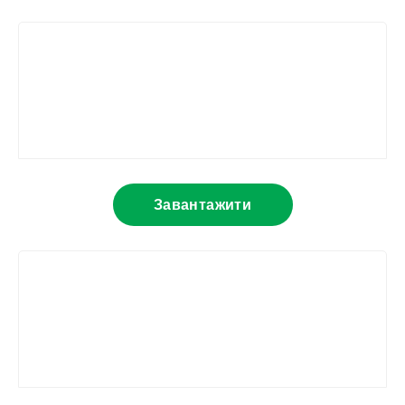
Завантажити