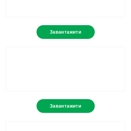
Завантажити
Завантажити