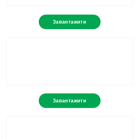
Завантажити
Завантажити