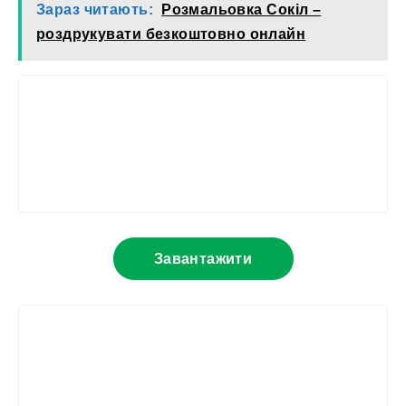
Зараз читають:
Розмальовка Сокіл –
роздрукувати безкоштовно онлайн
Завантажити