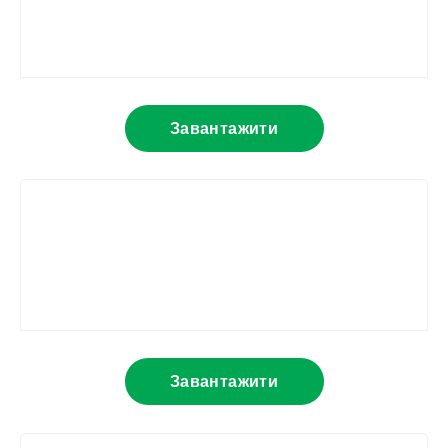
Завантажити
Завантажити