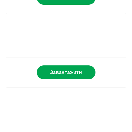
Завантажити