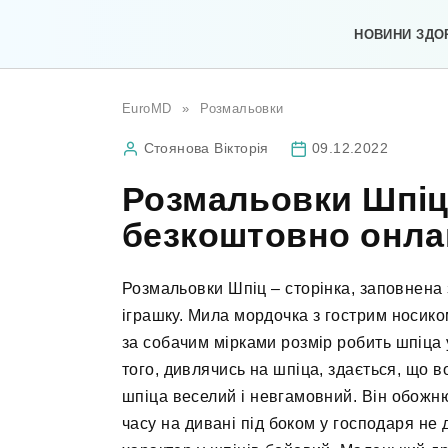
Перейти
до
НОВИНИ ЗДО
вмісту
EuroMD
»
Розмальовки
Стоянова Вікторія
09.12.2022
Розмальовки Шпіц
безкоштовно онла
Розмальовки Шпіц – сторінка, заповнена
іграшку. Мила мордочка з гострим носико
за собачим мірками розмір робить шпіца 
того, дивлячись на шпіца, здається, що во
шпіца веселий і невгамовний. Він обожню
часу на дивані під боком у господаря не