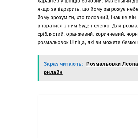
характер у шпіців бойовий. Маленький др
якщо запідозрить, що йому загрожує небе
йому зрозуміти, хто головний, інакше він 
впоратися з ним буде нелегко. Для розма
сріблястий, оранжевий, коричневий, чорн
розмальовок Шпіца, які ви можете безкош
Зараз читають:
Розмальовки Леопа
онлайн