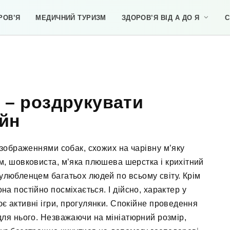
РОВ’Я
МЕДИЧНИЙ ТУРИЗМ
ЗДОРОВ’Я ВІД А ДО Я
С
 – роздрукувати
йн
 зображеннями собак, схожих на чарівну м’яку
м, шовковиста, м’яка плюшева шерстка і крихітний
улюбленцем багатьох людей по всьому світу. Крім
на постійно посміхається. І дійсно, характер у
є активні ігри, прогулянки. Спокійне проведення
 для нього. Незважаючи на мініатюрний розмір,