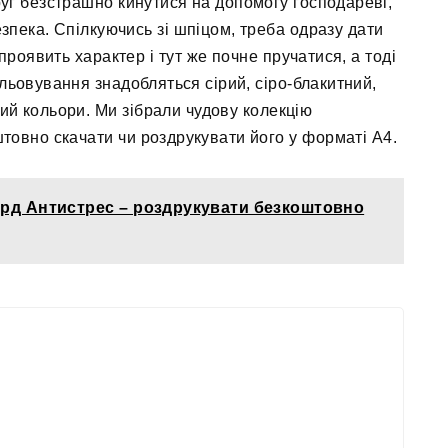
уг безстрашно кинутися на допомогу господареві,
зпека. Спілкуючись зі шпіцом, треба одразу дати
проявить характер і тут же почне пручатися, а тоді
льовування знадобляться сірий, сіро-блакитний,
ий кольори. Ми зібрали чудову колекцію
товно скачати чи роздрукувати його у форматі А4.
рд Антистрес – роздрукувати безкоштовно