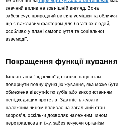
детальніше на
https://qrd.kyiv.ua/tartar-removal/
має
значний вплив на зовнішній вигляд. Вона
забезпечує природний вигляд усмішки та обличчя,
що є важливим фактором для багатьох людей,
особливо у плані самопочуття та соціальної
взаємодії.
Покращення функції жування
Імплантація “під ключ” дозволяє пацієнтам
повернути повну функцію жування, яка може бути
обмежена відсутністю зубів або використанням
непідходящих протезів. Здатність жувати
належним чином впливає на загальний стан
здоров’я, оскільки дозволяє належним чином
перетравлювати їжу, забезпечуючи організм