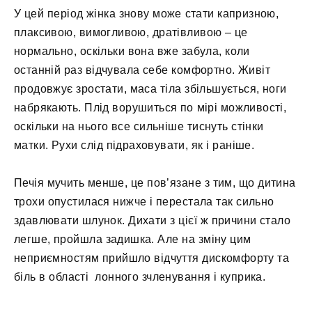
У цей період жінка знову може стати капризною,
плаксивою, вимогливою, дратівливою – це
нормально, оскільки вона вже забула, коли
останній раз відчувала себе комфортно. Живіт
продовжує зростати, маса тіла збільшується, ноги
набрякають. Плід ворушиться по мірі можливості,
оскільки на нього все сильніше тиснуть стінки
матки. Рухи слід підраховувати, як і раніше.
Печія мучить менше, це пов’язане з тим, що дитина
трохи опустилася нижче і перестала так сильно
здавлювати шлунок. Дихати з цієї ж причини стало
легше, пройшла задишка. Але на зміну цим
неприємностям прийшло відчуття дискомфорту та
біль в області лонного зчленування і куприка.