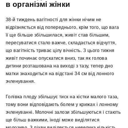
в організмі жінки
38-й тиждень вагітності для жінки нічим не
відрізняється від попереднього, крім того, що вага
її ще більше збільшилася, живіт став більшим,
пересуватися стало важче, складається відчуття,
що вагітність триває цілу вічність. З цього тижня
живіт починає опускатися вниз, так як голова
дитини розташована на виході з тазу, тепер дно
матки знаходиться на відстані 34 см від лонного
зчленування.
Голівка плоду збільшує тиск на кістки малого таза,
тому вони відповідають болем у крижах і лонному
зчленуванні. Молочні залози збільшуються і стають
ще більш важкими, іноді може виділятися
молозиво. З піхви виділяється невелика кількість