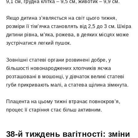
9,1 см, грудна клітка – 9,5 см, животик – 9,9 см.
Якщо дитина з’являється на світ цього тижня,
розміри її тім’ячка становлять від 2,5 до 3 см. Шкіра
дитини рівна, м’яка, рожева, в деяких місцях може
зустрічатися легкий пушок.
Зовнішні статеві органи розвинені добре, у
більшості новонароджених хлопчиків яєчка
розташовані в мошонці, у дівчаток великі статеві
губи прикривають малі, а статева щілина зімкнута.
Плацента на цьому тижні втрачає повнокров’я,
процес її старіння стає більш активним.
38-й тиждень вагітності: зміни