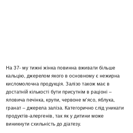
На 37- му тижні жінка повинна вживати більше
кальцію, джерелом якого в основному є нежирна
кисломолочна продукція. Залізо також має в
достатній кількості бути присутнім в раціоні –
яловича печінка, крупи, червоне м’ясо, яблука,
гранат – джерела заліза. Категорично слід уникати
продуктів-алергенів, так як у дитини може
виникнути схильність до діатезу.