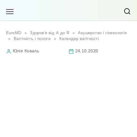
Перейти
до
вмісту
EuroMD
»
Здоров'я від А до Я
»
Акушерство і гінекологія
»
Вагітність і пологи
»
Календар вагітності
Юлія Коваль
24.10.2020