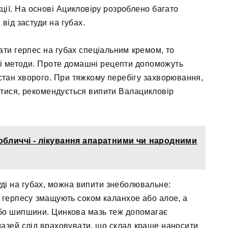
ції. На основі Ацикловіру розроблено багато
 від застуди на губах.
ати герпес на губах спеціальним кремом, то
і методи. Проте домашні рецепти допоможуть
стан хворого. При тяжкому перебігу захворювання,
тися, рекомендується випити Валацикловір
 обличчі - лікування апаратними чи народними
уді на губах, можна випити знеболювальне:
ли герпесу змащують соком каланхое або алое, а
бо шипшини. Цинкова мазь теж допомагає
мазей слід враховувати, що склад краще наносити