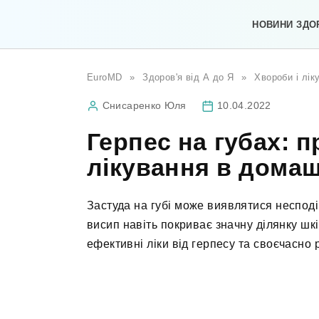
Перейти
до
НОВИНИ ЗДО
вмісту
EuroMD
»
Здоров'я від А до Я
»
Хвороби і лік
Снисаренко Юля
10.04.2022
Герпес на губах: 
лікування в домаш
Застуда на губі може виявлятися неспод
висип навіть покриває значну ділянку шк
ефективні ліки від герпесу та своєчасно 