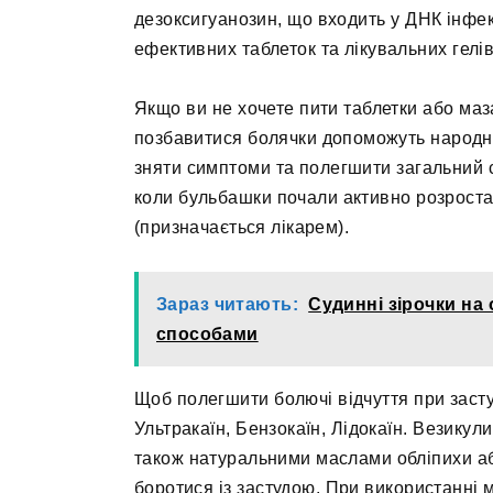
дезоксигуанозин, що входить у ДНК інфек
ефективних таблеток та лікувальних гелів
Якщо ви не хочете пити таблетки або маз
позбавитися болячки допоможуть народн
зняти симптоми та полегшити загальний 
коли бульбашки почали активно розроста
(призначається лікарем).
Зараз читають:
Судинні зірочки на
способами
Щоб полегшити болючі відчуття при заст
Ультракаїн, Бензокаїн, Лідокаїн. Везику
також натуральними маслами обліпихи а
боротися із застудою. При використанні 