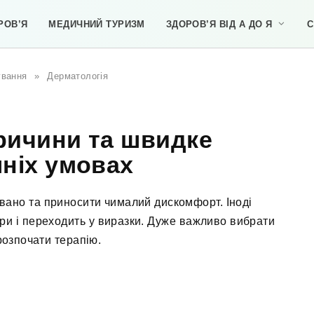
РОВ’Я
МЕДИЧНИЙ ТУРИЗМ
ЗДОРОВ’Я ВІД А ДО Я
С
ування
»
Дерматологія
причини та швидке
ніх умовах
івано та приносити чималий дискомфорт. Іноді
іри і переходить у виразки. Дуже важливо вибрати
розпочати терапію.