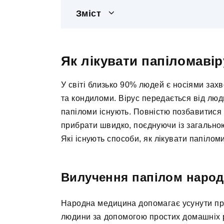
Зміст
Як лікувати папіломавір
У світі близько 90% людей є носіями зах
та кондиломи. Вірус передається від люд
папіломи існують. Повністю позбавитися
прибрати швидко, поєднуючи із загально
Які існують способи, як лікувати папілом
Вилучення папілом наро
Народна медицина допомагає усунути про
людини за допомогою простих домашніх 