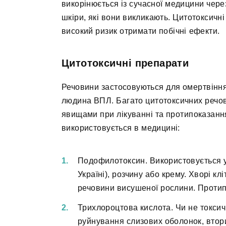
викорінюється із сучасної медицини чере
шкіри, які вони викликають. Цитотоксичн
високий ризик отримати побічні ефекти.
Цитотоксичні препарати
Речовини застосовуються для омертвіння 
людина ВПЛ. Багато цитотоксичних речов
явищами при лікуванні та протипоказанн
використовується в медицині:
Подофилотоксин. Використовується у 
Україні), розчину або крему. Хворі к
речовини висушеної рослини. Протип
Трихлороцтова кислота. Чи не токсич
руйнування слизових оболонок, втор