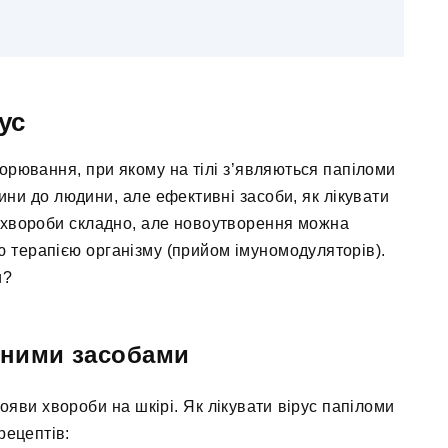
ус
ворювання, при якому на тілі з’являються папіломи
ини до людини, але ефективні засоби, як лікувати
 хвороби складно, але новоутворення можна
ю терапією організму (прийом імуномодуляторів).
и?
дними засобами
яви хвороби на шкірі. Як лікувати вірус папіломи
рецептів: