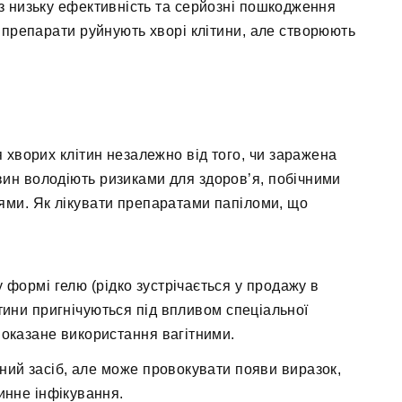
з низьку ефективність та серйозні пошкодження
і препарати руйнують хворі клітини, але створюють
хворих клітин незалежно від того, чи заражена
ин володіють ризиками для здоров’я, побічними
ями. Як лікувати препаратами папіломи, що
формі гелю (рідко зустрічається у продажу в
літини пригнічуються під впливом спеціальної
оказане використання вагітними.
ний засіб, але може провокувати появи виразок,
инне інфікування.