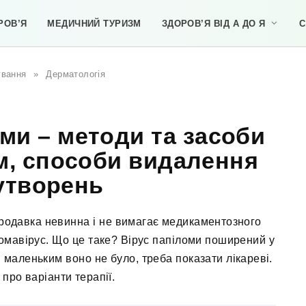
РОВ’Я
МЕДИЧНИЙ ТУРИЗМ
ЗДОРОВ’Я ВІД А ДО Я
С
ування
»
Дерматологія
оми – методи та засоби
м, способи видалення
утворень
родавка невинна і не вимагає медикаментозного
ломавірус. Що це таке? Вірус папіломи поширений у
би маленьким воно не було, треба показати лікареві.
про варіанти терапії.