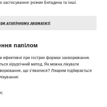
о застосування: розчин Бетадина та інші.
при атопічному дерматиті
ення папілом
ди ефективні при гострих формах захворювання.
ься хірургічний метод. Як можна лікувати
ворювання, що з’явилися? Лікарем підбирається
лікування:
и;