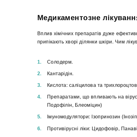
Медикаментозне лікуванн
Вплив хімічних препаратів дуже ефектив
припікають хворі ділянки шкіри. Чим ліку
Солодерм.
Кантарідін.
Кислота: саліцилова та трихлороцтов
Препаратами, що впливають на вірусн
Подофілін, Блеоміцин)
Імуномодулятори: Ізопринозин (Інозіпл
Противірусні ліки: Цидофовір, Панаві