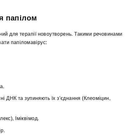
я папілом
ний для терапії новоутворень. Такими речовинами
вати папіломавірус:
а.
і ДНК та зупиняють їх з’єднання (Клеоміцин,
екс), Іміквімод.
р.