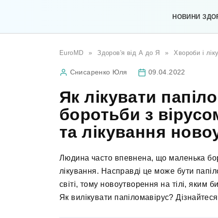
Перейти
до
НОВИНИ ЗДО
вмісту
EuroMD
»
Здоров'я від А до Я
»
Хвороби і лік
Снисаренко Юля
09.04.2022
Як лікувати папіл
боротьби з вірусо
та лікування ново
Людина часто впевнена, що маленька бо
лікування. Насправді це може бути папі
світі, тому новоутворення на тілі, яким 
Як вилікувати папіломавірус? Дізнайтеся 