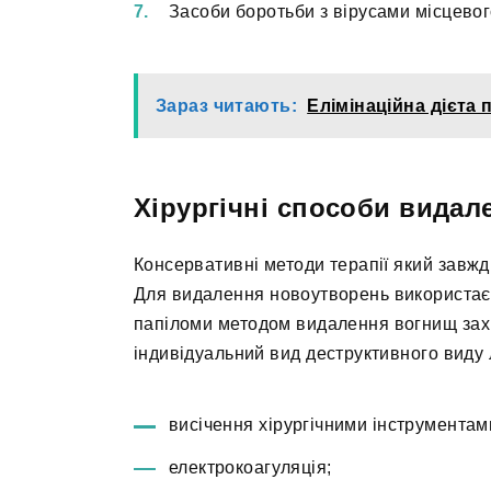
Засоби боротьби з вірусами місцевог
Зараз читають:
Елімінаційна дієта 
Хірургічні способи видал
Консервативні методи терапії який завж
Для видалення новоутворень використаєт
папіломи методом видалення вогнищ зах
індивідуальний вид деструктивного виду 
висічення хірургічними інструментам
електрокоагуляція;