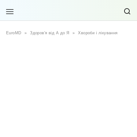
Перейти
до
вмісту
EuroMD
»
Здоров'я від А до Я
»
Хвороби і лікування