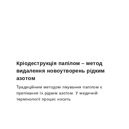
Кріодеструкція папілом – метод
видалення новоутворень рідким
азотом
Традиційним методом лікування папілом є
припікання їх рідким азотом. У медичній
термінології процес носить