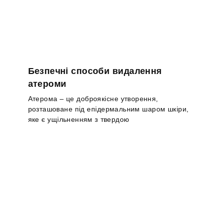
Безпечні способи видалення
атероми
Атерома – це доброякісне утворення,
розташоване під епідермальним шаром шкіри,
яке є ущільненням з твердою