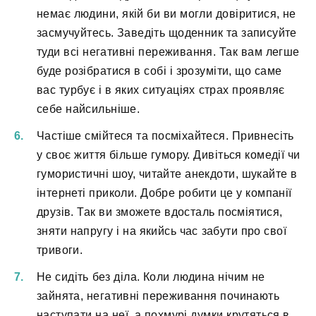
немає людини, якій би ви могли довіритися, не
засмучуйтесь. Заведіть щоденник та записуйте
туди всі негативні переживання. Так вам легше
буде розібратися в собі і зрозуміти, що саме
вас турбує і в яких ситуаціях страх проявляє
себе найсильніше.
Частіше смійтеся та посміхайтеся. Привнесіть
у своє життя більше гумору. Дивіться комедії чи
гумористичні шоу, читайте анекдоти, шукайте в
інтернеті приколи. Добре робити це у компанії
друзів. Так ви зможете вдосталь посміятися,
зняти напругу і на якийсь час забути про свої
тривоги.
Не сидіть без діла. Коли людина нічим не
зайнята, негативні переживання починають
наступати на неї, а похмурі думки крутяться в