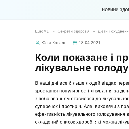
Перейти
до
НОВИНИ ЗДО
вмісту
EuroMD
»
Секрети здоров'я
»
Дієти і схудненн
Юлія Коваль
18.04.2021
Коли показане і п
лікувальне голод
В наші дні все більше людей віддає пер
зростання популярності лікування за до
з побоюванням ставилася до лікувальног
суперечок і протиріч. Але, виходячи з пр
ефективність лікувального голодування 
складений список хвороб, які можна ліку