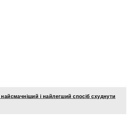
 найсмачніший і найлегший спосіб схуднути