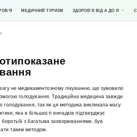
РОВ’Я
МЕДИЧНИЙ ТУРИЗМ
ЗДОРОВ’Я ВІД А ДО Я
С
я
ротипоказане
ування
евагу не медикаментозному лікуванню, що зумовило
помогою голодування. Традиційна медицина завжди
о голодування, так як ця методика викликала масу
актики, яка в більшості випадків підтверджує
в боротьбі з багатьма захворюваннями, був
вати таким методом.