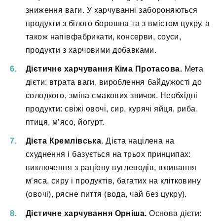
зниження ваги. У харчуванні забороняються
продукти з білого борошна та з вмістом цукру, а
також напівфабрикати, консерви, соуси,
продукти з харчовими добавками.
Дієтичне харчування Кіма Протасова.
Мета
дієти: втрата ваги, вироблення байдужості до
солодкого, зміна смакових звичок. Необхідні
продукти: свіжі овочі, сир, курячі яйця, риба,
птиця, м’ясо, йогурт.
Дієта Кремлівська.
Дієта націлена на
схуднення і базується на трьох принципах:
виключення з раціону вуглеводів, вживання
м’яса, сиру і продуктів, багатих на клітковину
(овочі), рясне пиття (вода, чай без цукру).
Дієтичне харчування Орніша.
Основа дієти: