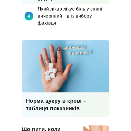
Який лікар лікує біль у спині:
вичерпний гід із вибору
фахівця
Норма цукру в крові –
таблиця показників
Що пити, коли