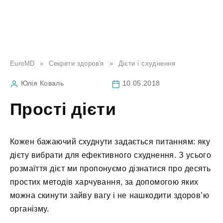
EuroMD
»
Секрети здоров'я
»
Дієти і схуднення
Юлія Коваль
10.05.2018
Прості дієти
Кожен бажаючий схуднути задається питанням: яку
дієту вибрати для ефективного схуднення. З усього
розмаїття дієт ми пропонуємо дізнатися про десять
простих методів харчування, за допомогою яких
можна скинути зайву вагу і не нашкодити здоров’ю
організму.