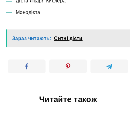
Дієта лікаря Кислера
Монодієта
Зараз читають:
Ситні дієти
Читайте також