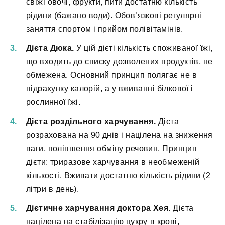
свіжі овочі, фрукти, пити достатню кількість
рідини (бажано води). Обов’язкові регулярні
заняття спортом і прийом полівітамінів.
Дієта Дюка.
У цій дієті кількість споживаної їжі,
що входить до списку дозволених продуктів, не
обмежена. Основний принцип полягає не в
підрахунку калорій, а у вживанні білкової і
рослинної їжі.
Дієта роздільного харчування.
Дієта
розрахована на 90 днів і націлена на зниження
ваги, поліпшення обміну речовин. Принцип
дієти: триразове харчування в необмеженій
кількості. Вживати достатню кількість рідини (2
літри в день).
Дієтичне харчування доктора Хея.
Дієта
націлена на стабілізацію цукру в крові,