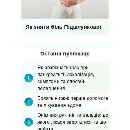
Як зняти біль Підшлункової
Останні публікації
Як розпізнати біль при
панкреатиті: локалізація,
симптоми та способи
полегшення
Болять нирки: перша допомога
та лікування вдома
Оніміння рук, ніг чи пальців: до
якого лікаря звертатися та що
робити