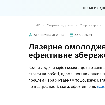
Перейти
до
НОВИНИ ЗДО
вмісту
EuroMD
»
Секрети здоров'я
»
Секрети краси
Sokolovskaya Sofia
28.01.2024
Лазерне омолодж
ефективне збереж
Кожна людина мріє якомога довше залиша
стреси на роботі, вдома, поганий вплив
проблеми з харчуванням тощо. Існує бага
не працює настільки ж ефективно як
лаз