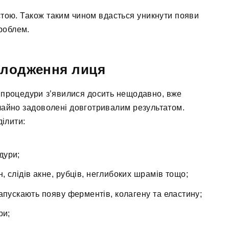
стою. Також таким чином вдасться уникнути появи
роблем.
олодження лиця
ї процедури з’явилися досить нещодавно, вже
звичайно задоволені довготривалим результатом.
ілити:
дури;
н, слідів акне, рубців, неглибоких шрамів тощо;
запускають появу ферментів, колагену та еластину;
ри;