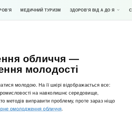
РОВ’Я
МЕДИЧНИЙ ТУРИЗМ
ЗДОРОВ’Я ВІД А ДО Я
С
ення обличчя —
ення молодості
тися молодою. На її шкірі відображається все:
 промисловості на навколишнє середовище,
то методів виправити проблему, проте зараз ніщо
ерне омолодження обличчя
.