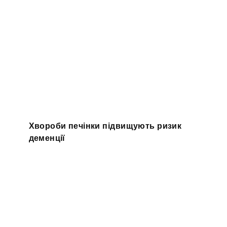
Хвороби печінки підвищують ризик
деменції