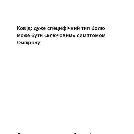
Ковід: дуже специфічний тип болю
може бути «ключовим» симптомом
Омікрону