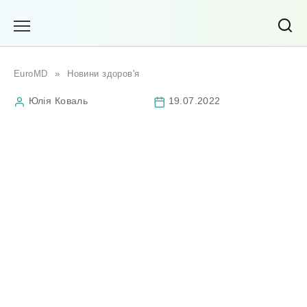
Перейти
до
вмісту
EuroMD
»
Новини здоров'я
Юлія Коваль
19.07.2022