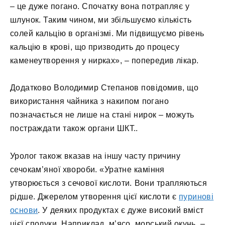
– це дуже погано. Спочатку вона потрапляє у
шлунок. Таким чином, ми збільшуємо кількість
солей кальцію в організмі. Ми підвищуємо рівень
кальцію в крові, що призводить до процесу
каменеутворення у нирках», – попередив лікар.
Додатково Володимир Степанов повідомив, що
використання чайника з накипом погано
позначається не лише на стані нирок – можуть
постраждати також органи ШКТ..
Уролог також вказав на іншу часту причину
сечокам’яної хвороби. «Уратне каміння
утворюється з сечової кислоти. Вони трапляються
рідше. Джерелом утворення цієї кислоти є
пуриновi
основи
. У деяких продуктах є дуже високий вміст
цієї сполуки. Наприклад, м’ясо, морський окунь, –