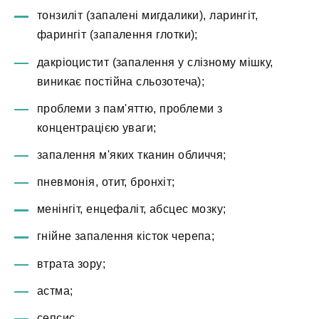
тонзиліт (запалені мигдалики), ларингіт,
фарингіт (запалення глотки);
дакріоцистит (запалення у слізному мішку,
виникає постійна сльозотеча);
проблеми з пам'яттю, проблеми з
концентрацією уваги;
запалення м'яких тканин обличчя;
пневмонія, отит, бронхіт;
менінгіт, енцефаліт, абсцес мозку;
гнійне запалення кісток черепа;
втрата зору;
астма;
сепсис.