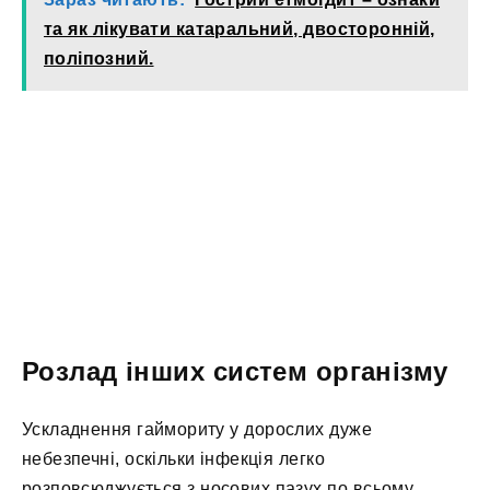
та як лікувати катаральний, двосторонній,
поліпозний.
Розлад інших систем організму
Ускладнення гаймориту у дорослих дуже
небезпечні, оскільки інфекція легко
розповсюджується з носових пазух по всьому