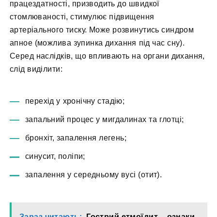
працездатності, призводить до швидкої
стомлюваності, стимулює підвищення
артеріального тиску. Може розвинутись синдром
апное (можлива зупинка дихання під час сну).
Серед наслідків, що впливають на органи дихання,
слід виділити:
перехід у хронічну стадію;
запальний процес у мигдалинах та глотці;
бронхіт, запалення легень;
синусит, поліпи;
запалення у середньому вусі (отит).
Зараз читають:
Гострий етмоїдит – ознаки