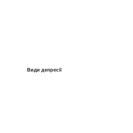
Види депресії