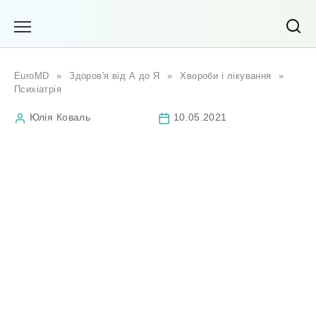
Перейти
до
вмісту
EuroMD
»
Здоров'я від А до Я
»
Хвороби і лікування
»
Психіатрія
Юлія Коваль
10.05.2021