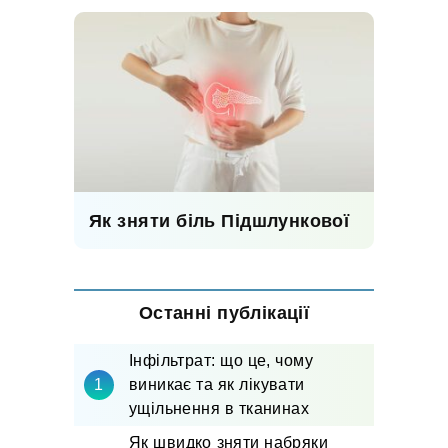
Як зняти біль Підшлункової
Останні публікації
Інфільтрат: що це, чому
виникає та як лікувати
ущільнення в тканинах
Як швидко зняти набряки