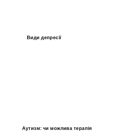
Види депресії
Аутизм: чи можлива терапія