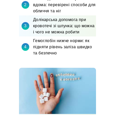
вдома: перевірені способи для
обличчя та ніг
Долікарська допомога при
кровотечі зі шлунка: що можна
і чого не можна робити
Гемоглобін нижче норми: як
підняти рівень заліза швидко
та безпечно