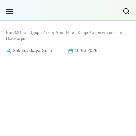
Перейти
до
вмісту
EuroMD
»
Здоров'я від А до Я
»
Хвороби і лікування
»
Психіатрія
Sokolovskaya Sofia
10.06.2026