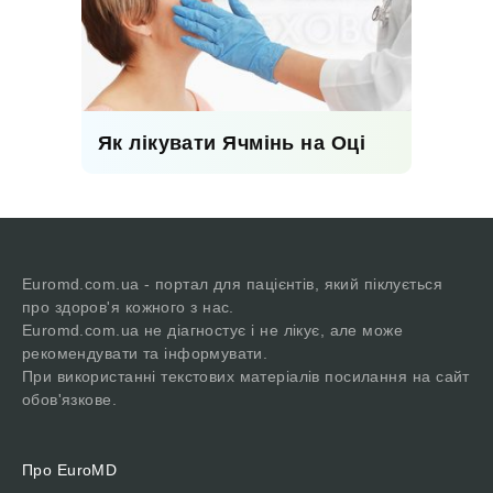
Як лікувати Ячмінь на Оці
Euromd.com.ua - портал для пацієнтів, який піклується
про здоров'я кожного з нас.
Euromd.com.ua не діагностує і не лікує, але може
рекомендувати та інформувати.
При використанні текстових матеріалів посилання на сайт
обов'язкове.
Про EuroMD