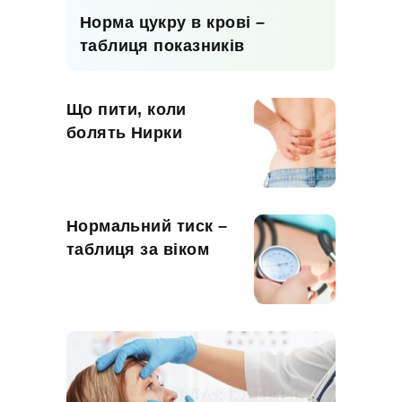
Норма цукру в крові –
таблиця показників
Що пити, коли
болять Нирки
Нормальний тиск –
таблиця за віком