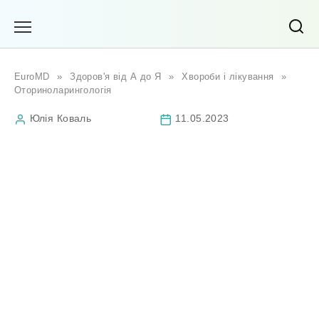
Перейти
до
вмісту
EuroMD
»
Здоров'я від А до Я
»
Хвороби і лікування
»
Оториноларингологія
Юлія Коваль
11.05.2023