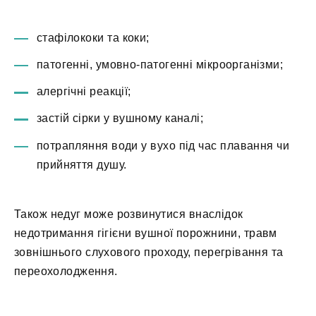
стафілококи та коки;
патогенні, умовно-патогенні мікроорганізми;
алергічні реакції;
застій сірки у вушному каналі;
потрапляння води у вухо під час плавання чи
прийняття душу.
Також недуг може розвинутися внаслідок
недотримання гігієни вушної порожнини, травм
зовнішнього слухового проходу, перегрівання та
переохолодження.