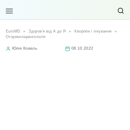
Перейти
до
вмісту
EuroMD
»
Здоров'я від А до Я
»
Хвороби і лікування
»
Оториноларингологія
Юлія Коваль
08.10.2022