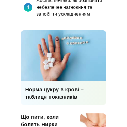
Абсцес печінки: як розпізнати
небезпечне нагноєння та
запобігти ускладненням
Норма цукру в крові –
таблиця показників
Що пити, коли
болять Нирки