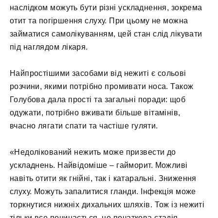
наслідком можуть бути різні ускладнення, зокрема
отит та погіршення слуху. При цьому не можна
займатися самолікуванням, цей стан слід лікувати
під наглядом лікаря.
Найпростішими засобами від нежиті є сольові
розчини, якими потрібно промивати носа. Також
Голубова дала прості та загальні поради: щоб
одужати, потрібно вживати більше вітамінів,
вчасно лягати спати та частіше гуляти.
«Недолікований нежить може призвести до
ускладнень. Найвідоміше – гайморит. Можливі
навіть отити як гнійні, так і катаральні. Зниження
слуху. Можуть запалитися гланди. Інфекція може
торкнутися нижніх дихальних шляхів. Тож із нежиті
тільки все починається, це початкова стадія