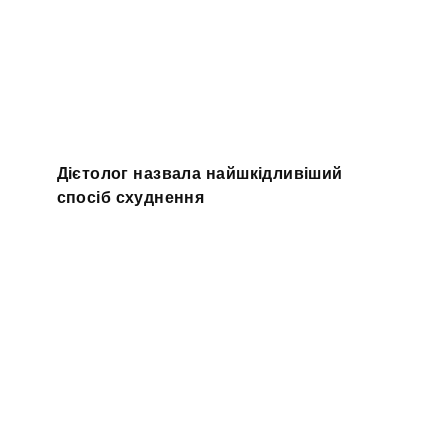
Дієтолог назвала найшкідливіший
спосіб схуднення