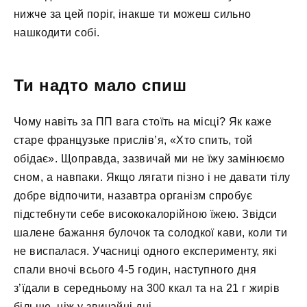
нижче за цей поріг, інакше ти можеш сильно
нашкодити собі.
Ти надто мало спиш
Чому навіть за ПП вага стоїть на місці? Як каже
старе французьке прислів’я, «Хто спить, той
обідає». Щоправда, зазвичай ми не їжу замінюємо
сном, а навпаки. Якщо лягати пізно і не давати тілу
добре відпочити, назавтра організм спробує
підстебнути себе висококалорійною їжею. Звідси
шалене бажання булочок та солодкої кави, коли ти
не виспалася. Учасниці одного експерименту, які
спали вночі всього 4-5 годин, наступного дня
з’їдали в середньому на 300 ккал та на 21 г жирів
більше, ніж у звичайні дні