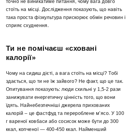
точно не виникатиме питання, чому вага довго
стоїть на місці. Дослідження показують, що навіть
така проста фізкультура прискорює обмін речовин і
сприяє схуднення.
Ти не помічаєш «сховані
калорії»
Чому на сидиш дієті, а вага стоїть на місці? Тобі
здається, що ти не їж зайвого? Не факт, що це так.
Опитування показують: люди схильні у 1,5-2 рази
занижувати енергетичну цінність того, що вони
їдять. Найнебезпечніші джерела прихованих
калорій – це фастфуд та перероблене м’ясо. У 100
г вареної ковбаси або сосисок може бути до 300
ккал, копченої — 400-450 ккал. Найменший