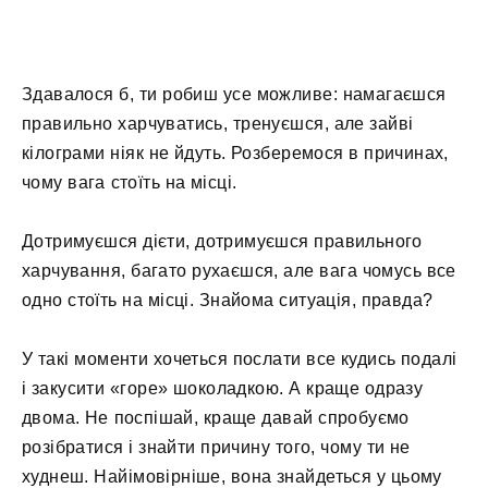
Здавалося б, ти робиш усе можливе: намагаєшся
правильно харчуватись, тренуєшся, але зайві
кілограми ніяк не йдуть. Розберемося в причинах,
чому вага стоїть на місці.
Дотримуєшся дієти, дотримуєшся правильного
харчування, багато рухаєшся, але вага чомусь все
одно стоїть на місці. Знайома ситуація, правда?
У такі моменти хочеться послати все кудись подалі
і закусити «горе» шоколадкою. А краще одразу
двома. Не поспішай, краще давай спробуємо
розібратися і знайти причину того, чому ти не
худнеш. Найімовірніше, вона знайдеться у цьому