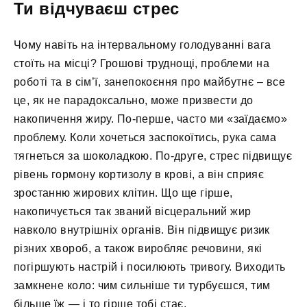
Ти відчуваєш стрес
Чому навіть на інтервальному голодуванні вага
стоїть на місці? Грошові труднощі, проблеми на
роботі та в сім’ї, занепокоєння про майбутнє – все
це, як не парадоксально, може призвести до
накопичення жиру. По-перше, часто ми «заїдаємо»
проблему. Коли хочеться заспокоїтись, рука сама
тягнеться за шоколадкою. По-друге, стрес підвищує
рівень гормону кортизолу в крові, а він сприяє
зростанню жирових клітин. Що ще гірше,
накопичується так званий вісцеральний жир
навколо внутрішніх органів. Він підвищує ризик
різних хвороб, а також виробляє речовини, які
погіршують настрій і посилюють тривогу. Виходить
замкнене коло: чим сильніше ти турбуєшся, тим
більше їж — і то гірше тобі стає.