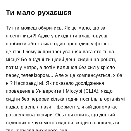
Ти мало рухаєшся
Тут ти можеш обуритись. Як це мало, що за
нісенітниця?! Адже у вихідні ти влаштовуєш
пробіжки або кілька годин проводиш у фітнес-
центрі. І чому ж при тренуваннях вага стоїть на
місці? Бо в будні ти цілий день сидиш на роботі,
потім у метро, ​​а потім валишся без сил у крісло
перед телевізором… Але ж це компенсується, хіба
ні? Насправді ні. Як показало дослідження,
проведене в Університеті Міссурі (США), якщо
сидіти без перерви кілька годин поспіль, в організмі
падає рівень ліпази – ферменту, який допомагає
розщеплювати жири. Ось і виходить, що довгий
годинник нерухомого сидіння зводить нанівець всі
твої зусилля вихідного дня.