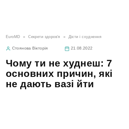
EuroMD
»
Секрети здоров'я
»
Дієти і схуднення
Стоянова Вікторія
21.08.2022
Чому ти не худнеш: 7
основних причин, які
не дають вазі йти