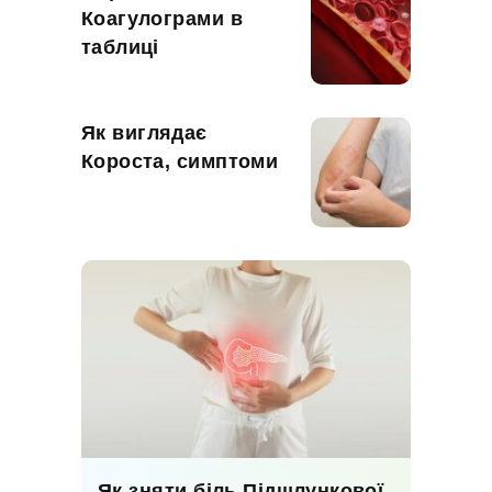
Коагулограми в
таблиці
Як виглядає
Короста, симптоми
Як зняти біль Підшлункової