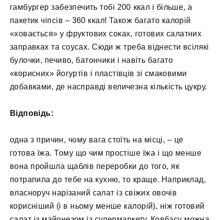
гамбургер забезпечить тобі 200 ккал і більше, а
пакетик чіпсів – 360 ккал! Також багато калорій
«ховається» у фруктових соках, готових салатних
заправках та соусах. Сюди ж треба віднести всілякі
булочки, печиво, батончики і навіть багато
«корисних» йогуртів і пластівців зі смаковими
добавками, де насправді величезна кількість цукру.
Відповідь:
одна з причин, чому вага стоїть на місці, – це
готова їжа. Тому що чим простіше їжа і що менше
вона пройшла щаблів переробки до того, як
потрапила до тебе на кухню, то краще. Наприклад,
власноруч нарізаний салат із свіжих овочів
корисніший (і в ньому менше калорій), ніж готовий
салат із майонезом із супермаркету. Ковбасу можна