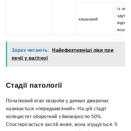
із зап
здуття
кишковий
відчут
всьому
Зараз читають:
Найефективніші ліки при
печії у вагітної
Стадії патології
Початковий етап хвороби у деяких джерелах
називається «передкам'яний». На цій стадії
холецистит оборотний з ймовірністю 50%.
Спостерігається застій жовчі, вона згущується. Її