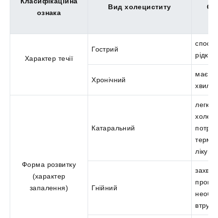
Класифікаційна
Вид холециститу
Ос
ознака
спосте
Гострий
рідко
Характер течії
має по
Хронічний
хвилеп
легка
холелі
Катаральний
потре
термін
лікува
Форма розвитку
захво
(характер
провок
запалення)
Гнійний
необхі
втруч