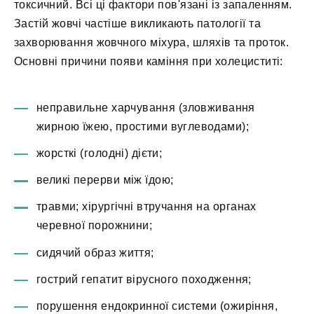
токсичний. Всі ці фактори пов'язані із запаленням.
Застій жовчі частіше викликають патології та
захворювання жовчного міхура, шляхів та проток.
Основні причини появи каміння при холециститі:
неправильне харчування (зловживання
жирною їжею, простими вуглеводами);
жорсткі (голодні) дієти;
великі перерви між їдою;
травми; хірургічні втручання на органах
черевної порожнини;
сидячий образ життя;
гострий гепатит вірусного походження;
порушення ендокринної системи (ожиріння,