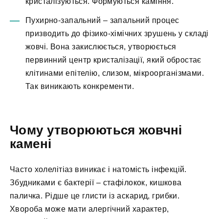
кристалізуються. Формуються каміння.
Пухирно-запальний – запальний процес
призводить до фізико-хімічних зрушень у складі
жовчі. Вона закислюється, утворюється
первинний центр кристалізації, який обростає
клітинами епітелію, слизом, мікроорганізмами.
Так виникають конкременти.
Чому утворюються жовчні
камені
Часто холелітіаз виникає і натомість інфекцій.
Збудниками є бактерії – стафілокок, кишкова
паличка. Рідше це глисти із аскарид, грибки.
Хвороба може мати алергічний характер,