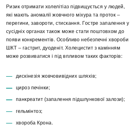
Ризик отримати холелітіаз підвищується у людей,
які мають аномалії жовчного міхура та проток –
перегини, завороти, стискання. Гостре запалення у
сусідніх органах також може стати поштовхом до
появи конкрементів. Особливо небезпечні хвороби
ШКТ – гастрит, дуоденіт. Холецистит з камінням
може розвиватися і під впливом таких факторів:
дискінезія жовчовивідних шляхів;
цироз печінки;
панкреатит (запалення підшлункової залози);
гельмінтоз;
хвороба Крона.