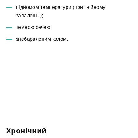
підйомом температури (при гнійному
запаленні);
темною сечею;
знебарвленим калом.
Хронічний