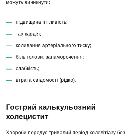
можуть виникнути:
підвищена пітливість;
тахікардія;
коливання артеріального тиску;
біль голови, запаморочення;
слабкість;
втрата свідомості (рідко).
Гострий калькульозний
холецистит
Хвороби передує тривалий період холелітіазу без