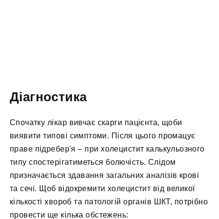
Діагностика
Спочатку лікар вивчає скарги пацієнта, щоби
виявити типові симптоми. Після цього промацує
праве підребер'я – при холецистит калькульозного
типу спостерігатиметься болючість. Слідом
призначається здавання загальних аналізів крові
та сечі. Щоб відокремити холецистит від великої
кількості хвороб та патологій органів ШКТ, потрібно
провести ще кілька обстежень: