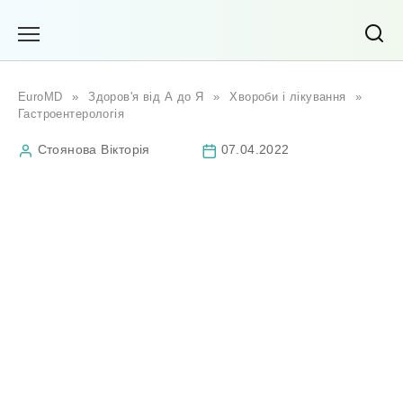
Перейти
до
вмісту
EuroMD
»
Здоров'я від А до Я
»
Хвороби і лікування
»
Гастроентерологія
Стоянова Вікторія
07.04.2022