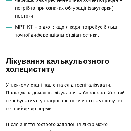
черезшкірна чреспеченочная холангіографія –
потрібна при ознаках обтурації (закупорки)
протоки;
МРТ, КТ – рідко, якщо лікаря потребує більш
точної диференціальної діагностики.
Лікування калькульозного
холециститу
У тяжкому стані пацієнта слід госпіталізувати.
Проводити домашнє лікування заборонено. Хворий
перебуватиме у стаціонарі, поки його самопочуття
не прийде до норми.
Після зняття гострого запалення лікар може