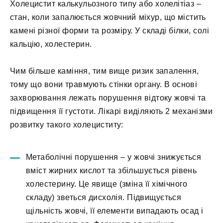
Холецистит калькульозного типу або холелітіаз –
стан, коли запалюється жовчний міхур, що містить
камені різної форми та розміру. У складі білки, солі
кальцію, холестерин.
Чим більше каміння, тим вище ризик запалення,
тому що вони травмують стінки органу. В основі
захворювання лежать порушення відтоку жовчі та
підвищення її густоти. Лікарі виділяють 2 механізми
розвитку такого холециститу:
Метаболічні порушення – у жовчі знижується
вміст жирних кислот та збільшується рівень
холестерину. Це явище (зміна її хімічного
складу) зветься дисхолія. Підвищується
щільність жовчі, її елементи випадають осад і