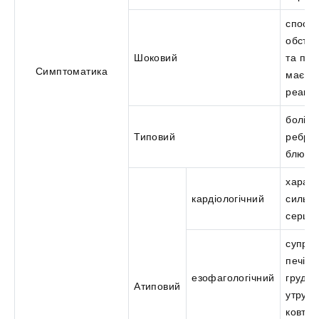
спосте
обстру
Шоковий
та печі
Симптоматика
має ве
реакці
болі п
Типовий
ребрам
блюво
характ
кардіологічний
сильн
серці
супро
печією
езофагологічний
груди
Атиповий
утруд
ковтанн