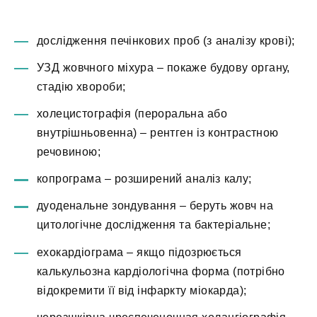
дослідження печінкових проб (з аналізу крові);
УЗД жовчного міхура – покаже будову органу,
стадію хвороби;
холецистографія (пероральна або
внутрішньовенна) – рентген із контрастною
речовиною;
копрограма – розширений аналіз калу;
дуоденальне зондування – беруть жовч на
цитологічне дослідження та бактеріальне;
ехокардіограма – якщо підозрюється
калькульозна кардіологічна форма (потрібно
відокремити її від інфаркту міокарда);