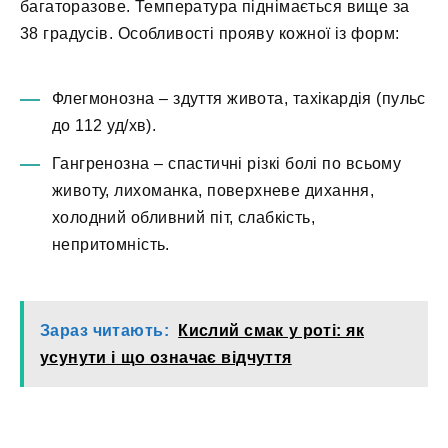
багаторазове. Температура піднімається вище за
38 градусів. Особливості прояву кожної із форм:
Флегмонозна – здуття живота, тахікардія (пульс
до 112 уд/хв).
Гангренозна – спастичні різкі болі по всьому
животу, лихоманка, поверхневе дихання,
холодний обливний піт, слабкість,
непритомність.
Зараз читають:
Кислий смак у роті: як
усунути і що означає відчуття