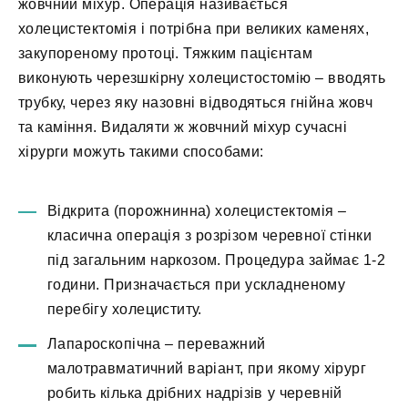
жовчний міхур. Операція називається
холецистектомія і потрібна при великих каменях,
закупореному протоці. Тяжким пацієнтам
виконують черезшкірну холецистостомію – вводять
трубку, через яку назовні відводяться гнійна жовч
та каміння. Видаляти ж жовчний міхур сучасні
хірурги можуть такими способами:
Відкрита (порожнинна) холецистектомія –
класична операція з розрізом черевної стінки
під загальним наркозом. Процедура займає 1-2
години. Призначається при ускладненому
перебігу холециститу.
Лапароскопічна – переважний
малотравматичний варіант, при якому хірург
робить кілька дрібних надрізів у черевній