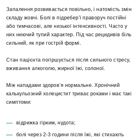
Запалення розвивається повільно, і натомість змін
складу жовчі. Болі в підребер'ї праворуч постійні
або тимчасові, але низької інтенсивності. Часто у
них ниючий тупий характер. Під час рецидивів біль
сильний, як при гострій формі.
Стан пацієнта погіршується після сильного стресу,
вживання алкоголю, жирної їжі, солоної.
Між нападами здоров'я нормальне. Хронічний
калькульозний холецистит триває роками і має такі
симптоми:
відрижка гірким, нудота;
болі через 2-3 години після їжі, які стихають