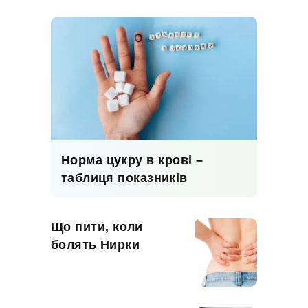
Норма цукру в крові –
таблиця показників
Що пити, коли
болять Нирки