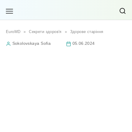
Перейти
до
вмісту
EuroMD
»
Секрети здоров'я
»
Здорове старіння
Sokolovskaya Sofia
05.06.2024