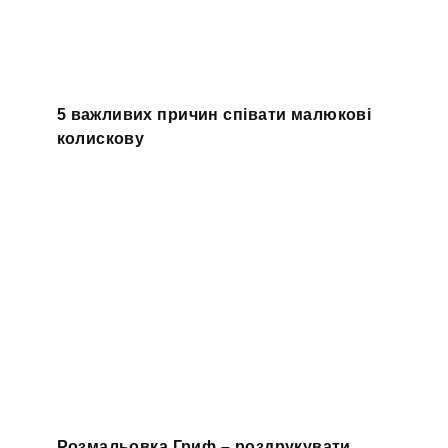
5 важливих причин співати малюкові
колискову
Розмальовка Гриф – роздрукувати