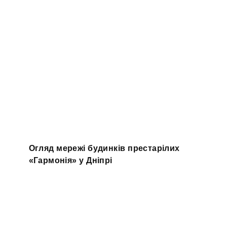
Огляд мережі будинків престарілих
«Гармонія» у Дніпрі