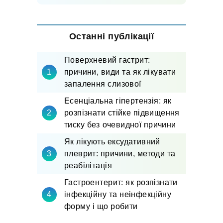
Останні публікації
Поверхневий гастрит:
причини, види та як лікувати
запалення слизової
Есенціальна гіпертензія: як
розпізнати стійке підвищення
тиску без очевидної причини
Як лікують ексудативний
плеврит: причини, методи та
реабілітація
Гастроентерит: як розпізнати
інфекційну та неінфекційну
форму і що робити