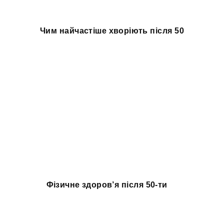
Чим найчастіше хворіють після 50
Фізичне здоров’я після 50-ти