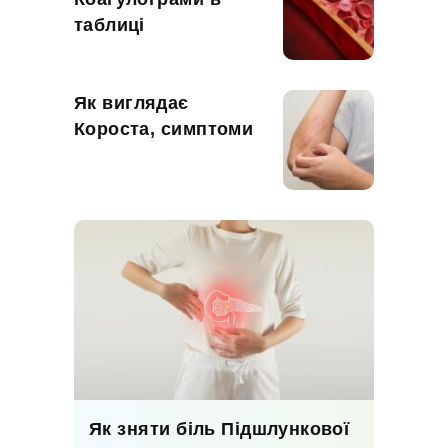
таблиці
Як виглядає
Короста, симптоми
Як зняти біль Підшлункової