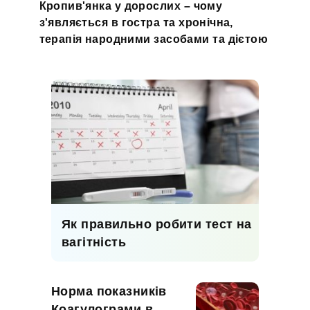
Кропив'янка у дорослих – чому
з'являється в гостра та хронічна,
терапія народними засобами та дієтою
Як правильно робити тест на
вагітність
Норма показників
Коагулограми в