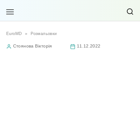
Перейти
до
вмісту
EuroMD
»
Розмальовки
Стоянова Вікторія
11.12.2022