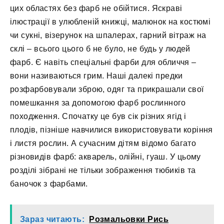
цих областях без фарб не обійтися. Яскраві
ілюстрації в улюбленій книжці, малюнок на костюмі
чи сукні, візерунок на шпалерах, гарний вітраж на
склі – всього цього б не було, не будь у людей
фарб. Є навіть спеціальні фарби для обличчя –
вони називаються грим. Наші далекі предки
розфарбовували зброю, одяг та прикрашали свої
помешкання за допомогою фарб рослинного
походження. Спочатку це був сік різних ягід і
плодів, пізніше навчилися використовувати коріння
і листя рослин. А сучасним дітям відомо багато
різновидів фарб: акварель, олійні, гуаш. У цьому
розділі зібрані не тільки зображення тюбиків та
баночок з фарбами.
Зараз читають:
Розмальовки Рись