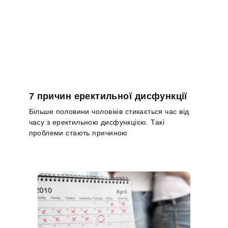
7 причин еректильної дисфункції
Більше половини чоловіків стикається час від
часу з еректильною дисфункцією. Такі
проблеми стають причиною