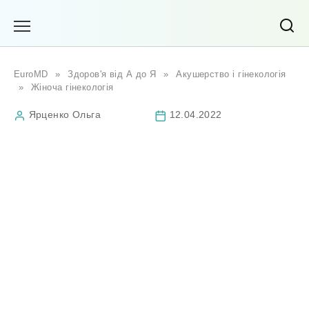
Перейти
до
вмісту
EuroMD
»
Здоров'я від А до Я
»
Акушерство і гінекологія
»
Жіноча гінекологія
Ярценко Ольга
12.04.2022