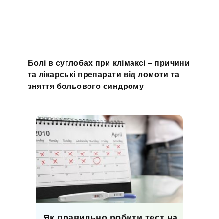
Болі в суглобах при клімаксі – причини
та лікарські препарати від ломоти та
зняття больового синдрому
Як правильно робити тест на