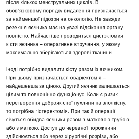
після кількох менструальних циклів. В
обов’язковому порядку видалення призначається
за найменшої підозри на онкологію. Не завжди
резекція яєчника має на увазі відсікання органу
повністю. Найчастіше проводиться цистэктомия
кісти яєчника – оперативне втручання, у якому
максимально зберігаються здорові тканини.
Іноді потрібно видалити кісту разом із яєчником.
При цьому призначається оваріектомія –
найдешевша за ціною. Другий яєчник залишається
цілим та повноцінно функціонує. Коли є ризик
перетворення доброякісної пухлини на злоякісну,
то потрібна гістеректомія. При такій операції
січуться обидва яєчники разом з матковою трубою
або з маткою. Доступ до черевної порожнини
здійснюється або через хірургічні розрізи, або