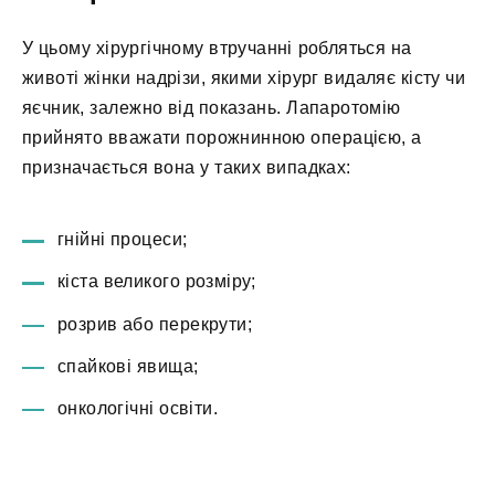
У цьому хірургічному втручанні робляться на
животі жінки надрізи, якими хірург видаляє кісту чи
яєчник, залежно від показань. Лапаротомію
прийнято вважати порожнинною операцією, а
призначається вона у таких випадках:
гнійні процеси;
кіста великого розміру;
розрив або перекрути;
спайкові явища;
онкологічні освіти.