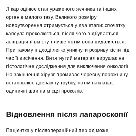
Лікар оцінює стан ураженого яєчника та інших
органів малого тазу. Великого розміру
новоутворення отримується у два етапи: спочатку
капсула проколюється, після чого відбувається
аспірація її вмісту, і лише потім вона видаляється.
При такому підході легко уникнути розриву кісти під
час її висічення. Витягнутий матеріал вирушає на
гістологічне дослідження для виключення онкології.
На закінчення хірург промиває черевну порожнину,
встановлює дренажну трубку, потім накладає
одиничні шви на місця проколів.
Відновлення після лапароскопії
Пацієнтка у післяопераційний період може