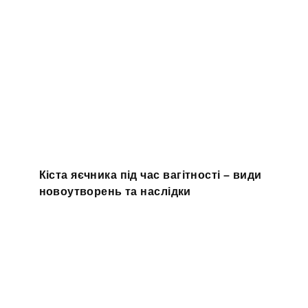
Кіста яєчника під час вагітності – види
новоутворень та наслідки