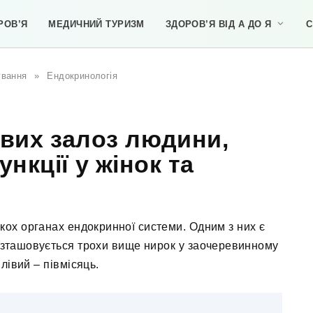
РОВ’Я
МЕДИЧНИЙ ТУРИЗМ
ЗДОРОВ’Я ВІД А ДО Я
С
ування
»
Ендокринологія
вих залоз людини,
нкції у жінок та
лькох органах ендокринної системи. Одним з них є
розташовується трохи вище нирок у заочеревинному
лівий – півмісяць.