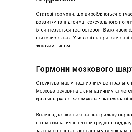
Статеві гормони, що виробляються сітчас
розвитку та підтримці сексуального потя
їх синтезується тестостерон. Важливою 
статевих ознак. У чоловіків при ожирінні
жіночим типом.
Гормони мозкового шар
Структура має у наднирнику центральне
Мозкова речовина є симпатичним сплете
кров'яне русло. Формуються катехоламіни
Вплив здійснюється на центральну нервов
потім симпатичні центри грудного відділ
залози по преганглионарным волокнам, ві