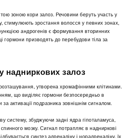
тою зоною кори залоз. Речовини беруть участь у
гу, стимулюють зростання волосся у певних зонах,
функцією андрогенів є формування вторинних
 ці гормони призводять до перебудови тіла за
у надниркових залоз
 розташування, утворена хромафінними клітинами.
нням, що виділяє гормони безпосередньо в
 за активації подразника зовнішнім сигналом.
у систему, збуджуючи задні ядра гіпоталамуса,
у спинного мозку. Сигнал потрапляє в надниркові
дбувається синтез адреналіну і норадреналіну, їх