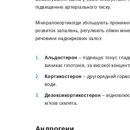
підвищенню артеріального тиску.
Мінералокортикоїди збільшують проникні
розвиток запалень, регулюють обмін міне
речовини надниркових залоз:
Альдостерон
– підвищує тонус гладк
виникає гіпотонія, за високої концентр
Кортикостерон
– другорядний гормон
води.
Дезоксикортикостерон
– відновлює
м'язів скелета.
Андрогени