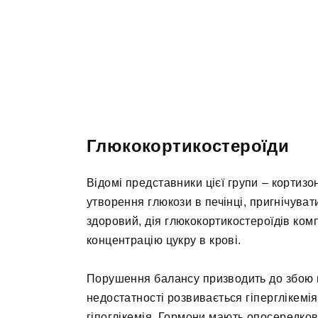
Глюкокортикостероїди
Відомі представники цієї групи – кортизо
утворення глюкози в печінці, пригнічуват
здоровий, дія глюкокортикостероїдів ком
концентрацію цукру в крові.
Порушення балансу призводить до збою п
недостатності розвивається гіперглікемія
гіпоглікемія. Гормони мають опосередко