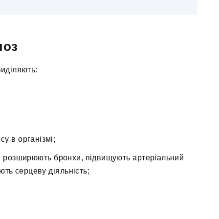
лоз
Виділяють:
у в організмі;
кі розширюють бронхи, підвищують артеріальний
юють серцеву діяльність;