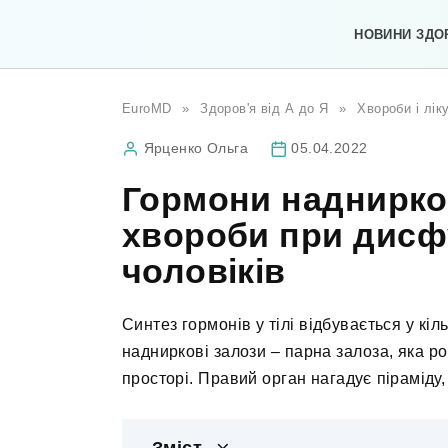
Перейти
до
НОВИНИ ЗДО
вмісту
EuroMD
»
Здоров'я від А до Я
»
Хвороби і лік
Ярценко Ольга
05.04.2022
Гормони наднирко
хвороби при дисфу
чоловіків
Синтез гормонів у тілі відбувається у кі
надниркові залози – парна залоза, яка 
просторі. Правий орган нагадує піраміду, 