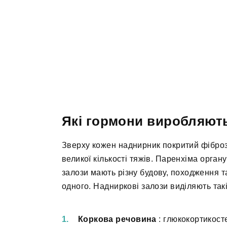
Які гормони виробляють
Зверху кожен наднирник покритий фіброзн
великої кількості тяжів. Паренхіма органу
залози мають різну будову, походження т
одного. Надниркові залози виділяють такі
Коркова речовина
: глюкокортикост