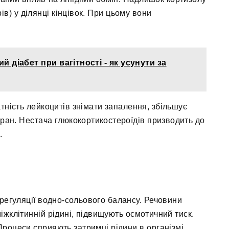
в) у ділянці кінцівок. При цьому вони
й діабет при вагітності - як усунути за
тність лейкоцитів знімати запалення, збільшує
 ран. Нестача глюкокортикостероїдів призводить до
.
регуляції водно-сольового балансу. Речовини
іжклітинній рідині, підвищують осмотичний тиск.
Процеси сприяють затримці рідини в організмі,