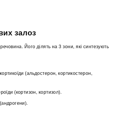
вих залоз
речовина. Його ділять на 3 зони, які синтезують
ортикоїди (альдостерон, кортикостерон,
оїди (кортизон, кортизол).
(андрогени).