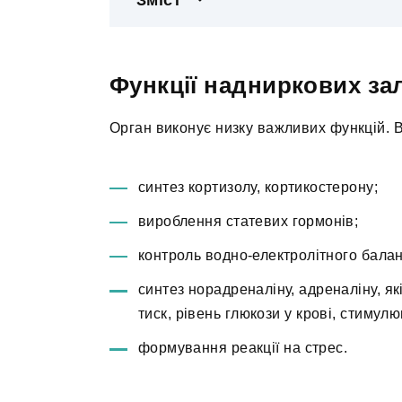
Зміст
Функції надниркових за
Орган виконує низку важливих функцій. 
синтез кортизолу, кортикостерону;
вироблення статевих гормонів;
контроль водно-електролітного баланс
синтез норадреналіну, адреналіну, я
тиск, рівень глюкози у крові, стимул
формування реакції на стрес.