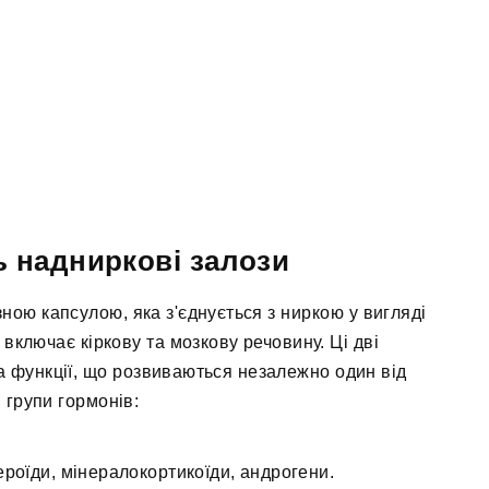
 надниркові залози
ою капсулою, яка з'єднується з ниркою у вигляді
 включає кіркову та мозкову речовину. Ці дві
а функції, що розвиваються незалежно один від
 групи гормонів:
ероїди, мінералокортикоїди, андрогени.