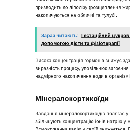
призводить до ліполізу (розщеплення жирі
накопичуються на обличчі та тулубі.
Зараз читають:
Гестаційний цукрови
допомогою дієти та фізіотерапії
Висока концентрація гормонів знижує зда
виразність процесу, уповільнює загоєння
надмірного накопичення води в організмі
Мінералокортикоїди
Завдання мінералокортикоїдів полягає у 
збільшують концентрацію іонів натрію у м
Всмоктування калію у своїй знижується. 