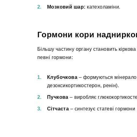
Мозковий шар:
катехоламіни.
Гормони кори наднирко
Більшу частину органу становить кіркова 
певні гормони:
Клубочкова
– формуються мінералок
дезоксикортикостерон, ренін).
Пучкова
– виробляє глюкокортикостер
Сітчаста
– синтезує статеві гормони 