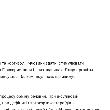
н та кортизол. Речовини здатні стимулювати
и її використання інших тканинах. Якщо організм
пенсується білком інсуліном, що знижує
роцесу обміну речовин. При інсуліновій
, при дефіциті глюкокортикостероїдів –
ваний вплив на ліпідний обмін. Надлишок кортизолу