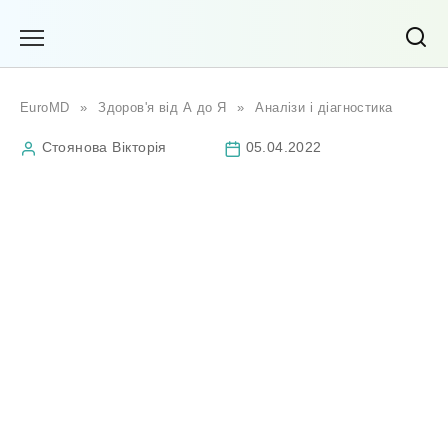
Перейти
до
вмісту
EuroMD
»
Здоров'я від А до Я
»
Аналізи і діагностика
Стоянова Вікторія
05.04.2022