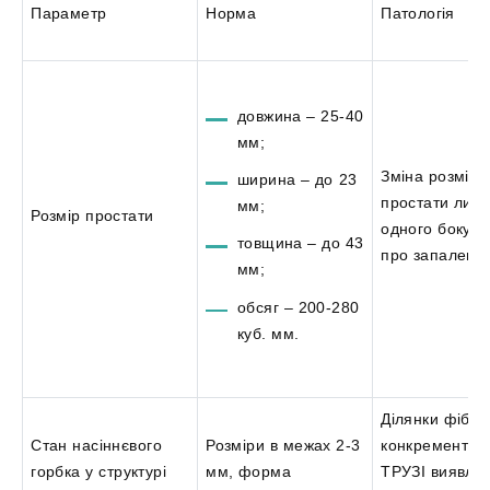
Параметр
Норма
Патологія
довжина – 25-40
мм;
Зміна розмірі
ширина – до 23
простати лише
мм;
Розмір простати
одного боку с
товщина – до 43
про запаленн
мм;
обсяг – 200-280
куб. мм.
Ділянки фібро
Стан насіннєвого
Розміри в межах 2-3
конкременти 
горбка у структурі
мм, форма
ТРУЗІ виявля