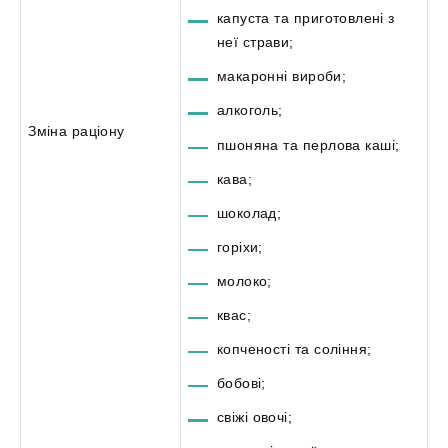
капуста та приготовлені з
неї страви;
макаронні вироби;
алкоголь;
Зміна раціону
пшоняна та перлова каші;
кава;
шоколад;
горіхи;
молоко;
квас;
копченості та соління;
бобові;
свіжі овочі;