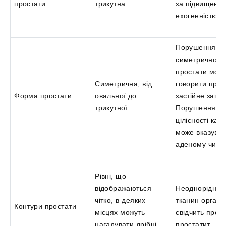
простати
трикутна.
за підвищено
ехогенністю.
Порушення
симетричності
простати мож
Симетрична, від
говорити про
Форма простати
овальної до
застійне запа
трикутної.
Порушення
цілісності кап
може вказуват
аденому чи ра
Рівні, що
відображаються
Неоднорідніст
чітко, в деяких
тканин органу
Контури простати
місцях можуть
свідчить про
нагадувати дрібні
простатит.