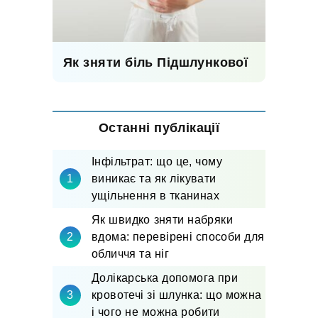
Як зняти біль Підшлункової
Останні публікації
Інфільтрат: що це, чому
виникає та як лікувати
ущільнення в тканинах
Як швидко зняти набряки
вдома: перевірені способи для
обличчя та ніг
Долікарська допомога при
кровотечі зі шлунка: що можна
і чого не можна робити