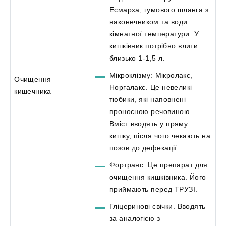
Есмарха, гумового шланга з
наконечником та води
кімнатної температури. У
кишківник потрібно влити
близько 1-1,5 л.
Мікроклізму: Мікролакс,
Очищення
Норгалакс. Це невеликі
кишечника
тюбики, які наповнені
проносною речовиною.
Вміст вводять у пряму
кишку, після чого чекають на
позов до дефекації.
Фортранс. Це препарат для
очищення кишківника. Його
приймають перед ТРУЗІ.
Гліцеринові свічки. Вводять
за аналогією з