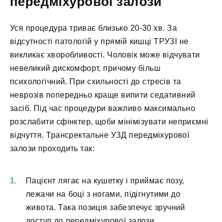
передміхурової залози
Уся процедура триває близько 20-30 хв. За
відсутності патологій у прямій кишці ТРУЗІ не
викликає хворобливості. Чоловік може відчувати
невеликий дискомфорт, причому більш
психологічний. При схильності до стресів та
неврозів попередньо краще випити седативний
засіб. Під час процедури важливо максимально
розслабити сфінктер, щоби мінімізувати неприємні
відчуття. Трансректальне УЗД передміхурової
залози проходить так:
Пацієнт лягає на кушетку і приймає позу,
лежачи на боці з ногами, підігнутими до
живота. Така позиція забезпечує зручний
доступ до передміхурової залози.