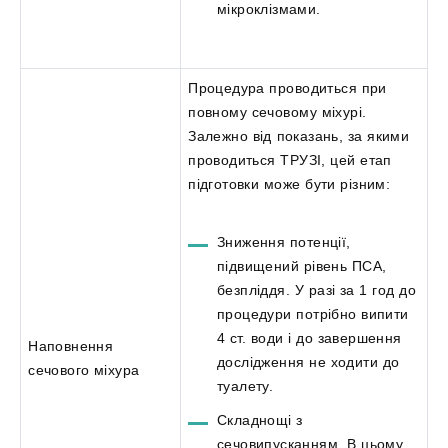
мікроклізмами.
Процедура проводиться при
повному сечовому міхурі.
Залежно від показань, за якими
проводиться ТРУЗІ, цей етап
підготовки може бути різним:
Зниження потенції,
підвищений рівень ПСА,
безпліддя. У разі за 1 год до
процедури потрібно випити
4 ст. води і до завершення
Наповнення
дослідження не ходити до
сечового міхура
туалету.
Складнощі з
сечовипусканням. В цьому