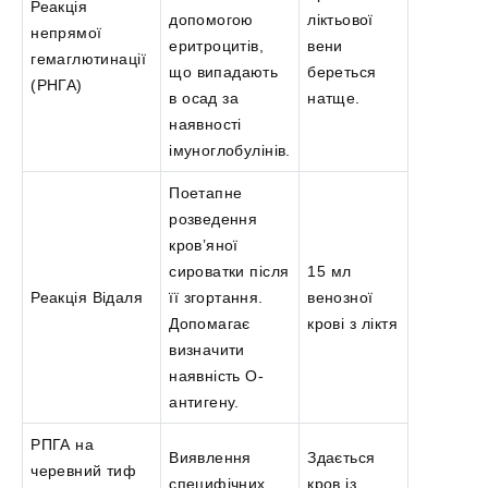
Реакція
допомогою
ліктьової
непрямої
еритроцитів,
вени
гемаглютинації
що випадають
береться
(РНГА)
в осад за
натще.
наявності
імуноглобулінів.
Поетапне
розведення
кров’яної
сироватки після
15 мл
Реакція Відаля
її згортання.
венозної
Допомагає
крові з ліктя
визначити
наявність О-
антигену.
РПГА на
Виявлення
Здається
черевний тиф
специфічних
кров із