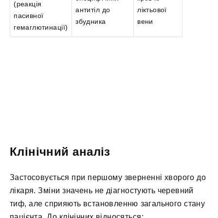
(реакція
антитіл до
ліктьової
пасивної
збудника
вени
гемаглютинації)
Клінічний аналіз
Застосовується при першому зверненні хворого до
лікаря. Зміни значень не діагностують черевний
тиф, але сприяють встановленню загального стану
пацієнта. До клінічних відносяться: