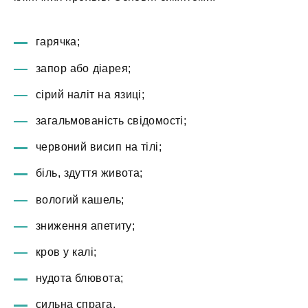
гарячка;
запор або діарея;
сірий наліт на язиці;
загальмованість свідомості;
червоний висип на тілі;
біль, здуття живота;
вологий кашель;
зниження апетиту;
кров у калі;
нудота блювота;
сильна спрага.