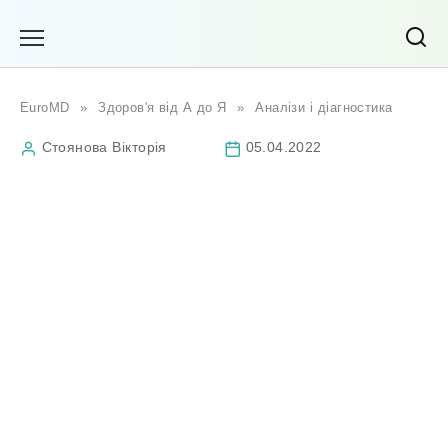
Перейти
до
вмісту
EuroMD
»
Здоров'я від А до Я
»
Аналізи і діагностика
Стоянова Вікторія
05.04.2022