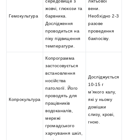
середовище з
ліктьової
жовчі, глюкози та
вени.
Гемокультура
барвника.
Необхідно 2-3
Дослідження
разове
проводиться на
проведення
піку підвищення
бакпосіву.
температури.
Копрограмма
застосовується
встановлення
Досліджується
носійства
10-15 г
патології. Його
м’якого калу,
проводять для
Копрокультура
які у ньому
працівників
домішки
водоканалів,
слизу, крові,
мережі
гною.
громадського
харчування шкіл,