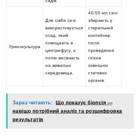
садів.
40-50 мл сечі
Для сівби сечі
збирають у
використовується
стерильний
осад, який
контейнер
поміщають в
після
Уринокультура
центрифугу, а
проведення
потім висівають
гігієни
на живильні
зовнішніх
середовища.
статевих
органів.
Зараз читають:
Що показує біопсія —
навіщо потрібний аналіз та розшифровка
результатів