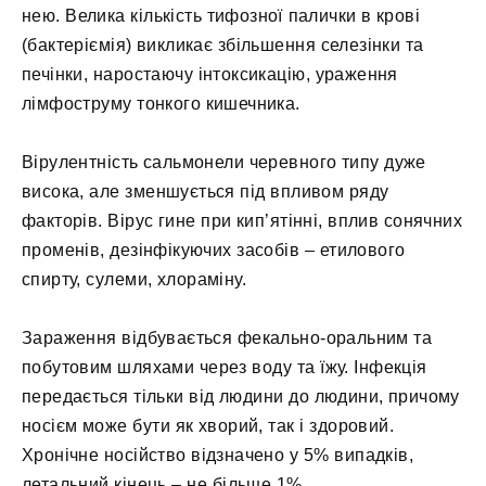
нею. Велика кількість тифозної палички в крові
(бактеріємія) викликає збільшення селезінки та
печінки, наростаючу інтоксикацію, ураження
лімфоструму тонкого кишечника.
Вірулентність сальмонели черевного типу дуже
висока, але зменшується під впливом ряду
факторів. Вірус гине при кип’ятінні, вплив сонячних
променів, дезінфікуючих засобів – етилового
спирту, сулеми, хлораміну.
Зараження відбувається фекально-оральним та
побутовим шляхами через воду та їжу. Інфекція
передається тільки від людини до людини, причому
носієм може бути як хворий, так і здоровий.
Хронічне носійство відзначено у 5% випадків,
летальний кінець – не більше 1%.