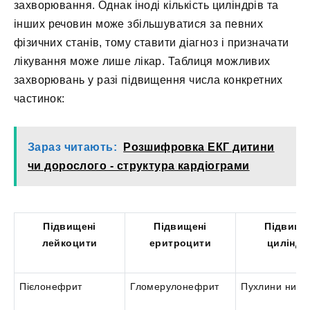
захворювання. Однак іноді кількість циліндрів та
інших речовин може збільшуватися за певних
фізичних станів, тому ставити діагноз і призначати
лікування може лише лікар. Таблиця можливих
захворювань у разі підвищення числа конкретних
частинок:
Зараз читають:
Розшифровка ЕКГ дитини
чи дорослого - структура кардіограми
Підвищені
Підвищені
Підвище
лейкоцити
еритроцити
циліндр
Пієлонефрит
Гломерулонефрит
Пухлини ниро