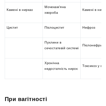
Мочекам'яна
Камені в нирках
Камені в нирк
хвороба
Цистит
Пієлоцистит
Нефроз
Пухлини в
Пієлонефрит
сечостатевій системі
Хронічна
Токсикоз у ваг
недостатність нирок
При вагітності