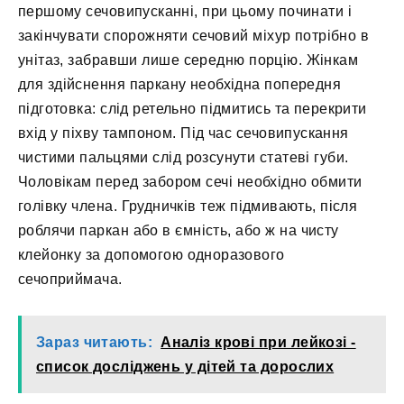
першому сечовипусканні, при цьому починати і
закінчувати спорожняти сечовий міхур потрібно в
унітаз, забравши лише середню порцію. Жінкам
для здійснення паркану необхідна попередня
підготовка: слід ретельно підмитись та перекрити
вхід у піхву тампоном. Під час сечовипускання
чистими пальцями слід розсунути статеві губи.
Чоловікам перед забором сечі необхідно обмити
голівку члена. Грудничків теж підмивають, після
роблячи паркан або в ємність, або ж на чисту
клейонку за допомогою одноразового
сечоприймача.
Зараз читають:
Аналіз крові при лейкозі -
список досліджень у дітей та дорослих