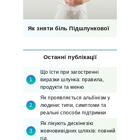
Як зняти біль Підшлункової
Останні публікації
Що їсти при загостренні
виразки шлунка: правила,
продукти та меню
Як проявляється альбінізм у
людини: типи, симптоми та
реальні способи підтримки
Як лікують дискінезію
жовчовивідних шляхів: повний
гід