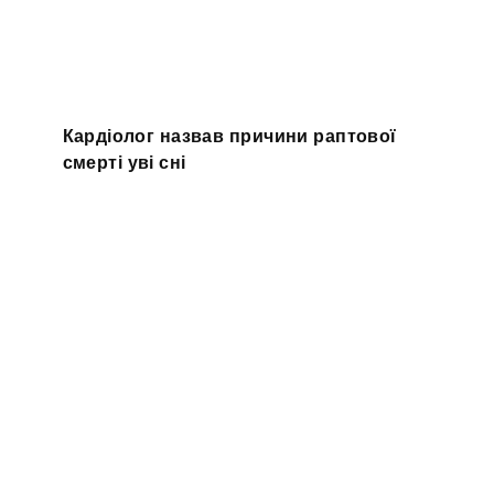
Кардіолог назвав причини раптової
смерті уві сні