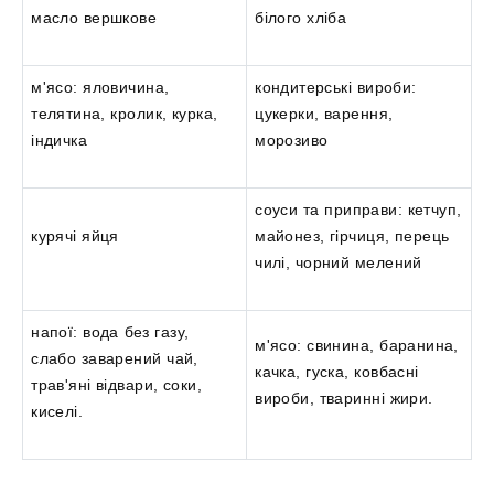
масло вершкове
білого хліба
м'ясо: яловичина,
кондитерські вироби:
телятина, кролик, курка,
цукерки, варення,
індичка
морозиво
соуси та приправи: кетчуп,
курячі яйця
майонез, гірчиця, перець
чилі, чорний мелений
напої: вода без газу,
м'ясо: свинина, баранина,
слабо заварений чай,
качка, гуска, ковбасні
трав'яні відвари, соки,
вироби, тваринні жири.
киселі.