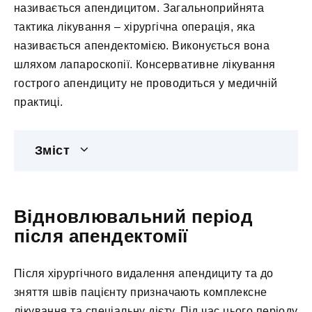
називається апендицитом. Загальноприйнята
тактика лікування – хірургічна операція, яка
називається апендектомією. Виконується вона
шляхом лапароскопії. Консервативне лікування
гострого апендициту не проводиться у медичній
практиці.
Зміст
Відновлювальний період
після апендектомії
Після хірургічного видалення апендициту та до
зняття швів пацієнту призначають комплексне
лікування та спеціальну дієту. Під час цього періоду