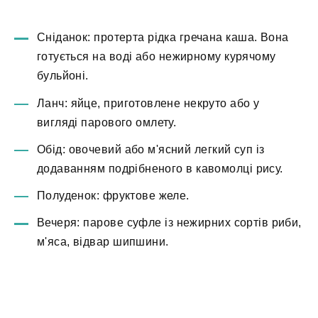
Сніданок: протерта рідка гречана каша. Вона
готується на воді або нежирному курячому
бульйоні.
Ланч: яйце, приготовлене некруто або у
вигляді парового омлету.
Обід: овочевий або м'ясний легкий суп із
додаванням подрібненого в кавомолці рису.
Полуденок: фруктове желе.
Вечеря: парове суфле із нежирних сортів риби,
м'яса, відвар шипшини.