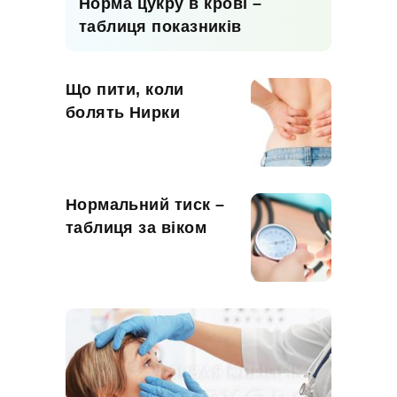
Норма цукру в крові –
таблиця показників
Що пити, коли
болять Нирки
Нормальний тиск –
таблиця за віком