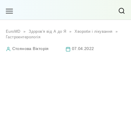
Перейти
до
вмісту
EuroMD
»
Здоров'я від А до Я
»
Хвороби і лікування
»
Гастроентерологія
Стоянова Вікторія
07.04.2022