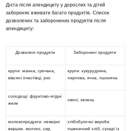
Дієта після апендициту у дорослих та дітей
забороняє вживати багато продуктів. Список
дозволених та заборонених продуктів після
апендициту:
Дозволені продукти
Заборонені продукти
крупи: манна, гречана,
крупи: кукурудзяна,
вівсяні пластівці, рис
перлова, ячна, пшоняна
солодощі: фруктово-ягідні
овочі, зелень
желе
молокопродукти: нежирні
хлібобулочні вироби:
вершки, молоко, сир,
пшеничний хліб, сухарі із