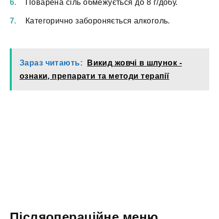
Поварена сіль обмежується до 8 г/добу.
Категорично забороняється алкоголь.
Зараз читають:
Викид жовчі в шлунок -
ознаки, препарати та методи терапії
Післяопераційне меню