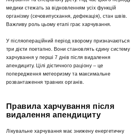
медики стежать за відновленням усіх функцій
організму (сечовипускання, дефекація), стан швів.
Важливу роль цьому етапі грає харчування.
У післяопераційний період хворому призначаються
три дієти поетапно. Вони становлять єдину систему
харчування у перші 7 днів після видалення
апендициту. Цілі дієтичного раціону – це
попередження метеоризму та максимальне
розвантаження травних органів.
Правила харчування після
видалення апендициту
Лікувальне харчування має знижену енергетичну