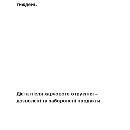
тиждень
Дієта після харчового отруєння –
дозволені та заборонені продукти