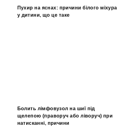
Пухир на яснах: причини білого міхура
у дитини, що це таке
Болить лімфовузол на шиї під
щелепою (праворуч або ліворуч) при
натисканні, причини