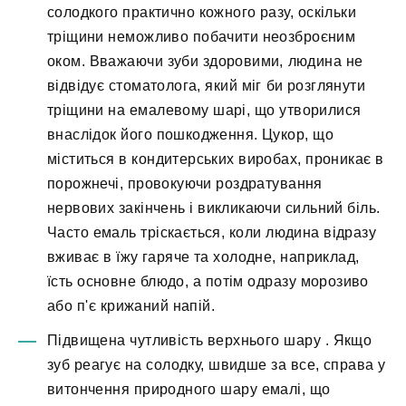
солодкого практично кожного разу, оскільки
тріщини неможливо побачити неозброєним
оком. Вважаючи зуби здоровими, людина не
відвідує стоматолога, який міг би розглянути
тріщини на емалевому шарі, що утворилися
внаслідок його пошкодження. Цукор, що
міститься в кондитерських виробах, проникає в
порожнечі, провокуючи роздратування
нервових закінчень і викликаючи сильний біль.
Часто емаль тріскається, коли людина відразу
вживає в їжу гаряче та холодне, наприклад,
їсть основне блюдо, а потім одразу морозиво
або п'є крижаний напій.
Підвищена чутливість верхнього шару
. Якщо
зуб реагує на солодку, швидше за все, справа у
витончення природного шару емалі, що