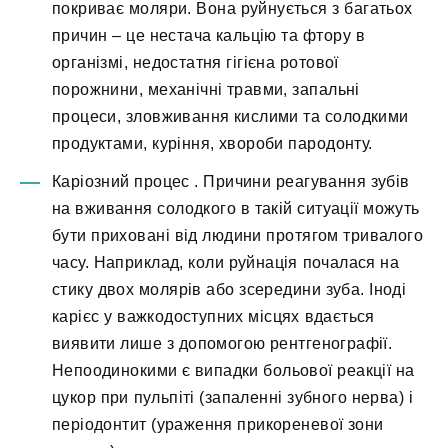
покриває моляри. Вона руйнується з багатьох
причин – це нестача кальцію та фтору в
організмі, недостатня гігієна ротової
порожнини, механічні травми, запальні
процеси, зловживання кислими та солодкими
продуктами, куріння, хвороби пародонту.
Каріозний процес
. Причини реагування зубів
на вживання солодкого в такій ситуації можуть
бути приховані від людини протягом тривалого
часу. Наприклад, коли руйнація почалася на
стику двох молярів або зсередини зуба. Іноді
карієс у важкодоступних місцях вдається
виявити лише з допомогою рентгенографії.
Непоодинокими є випадки больової реакції на
цукор при пульпіті (запаленні зубного нерва) і
періодонтит (ураження прикореневої зони