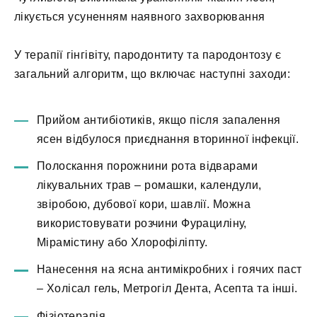
лікується усуненням наявного захворювання
У терапії гінгівіту, пародонтиту та пародонтозу є
загальний алгоритм, що включає наступні заходи:
Прийом антибіотиків, якщо після запалення
ясен відбулося приєднання вторинної інфекції.
Полоскання порожнини рота відварами
лікувальних трав – ромашки, календули,
звіробою, дубової кори, шавлії. Можна
використовувати розчини Фурациліну,
Мірамістину або Хлорофіліпту.
Нанесення на ясна антимікробних і гоячих паст
– Холісал гель, Метрогіл Дента, Асепта та інші.
Фізіотерапія.