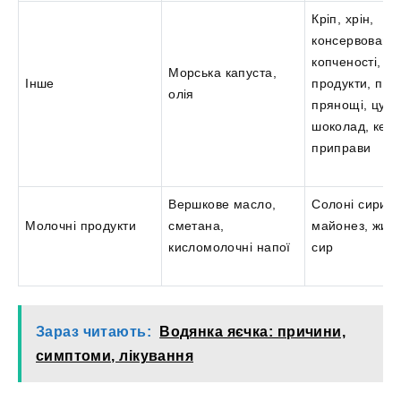
Кріп, хрін,
консервована 
копченості, жи
Морська капуста,
Інше
продукти, пер
олія
прянощі, цуко
шоколад, кетч
приправи
Вершкове масло,
Солоні сири,
Молочні продукти
сметана,
майонез, жир
кисломолочні напої
сир
Зараз читають:
Водянка яєчка: причини,
симптоми, лікування