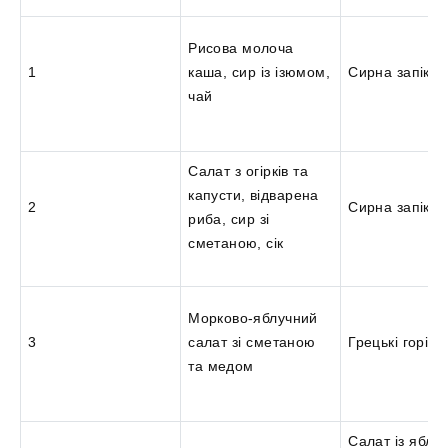
Рисова молоча
1
каша, сир із ізюмом,
Сирна запікан
чай
Салат з огірків та
капусти, відварена
2
Сирна запікан
риба, сир зі
сметаною, сік
Морково-яблучний
3
салат зі сметаною
Грецькі горіхи
та медом
Салат із яблук