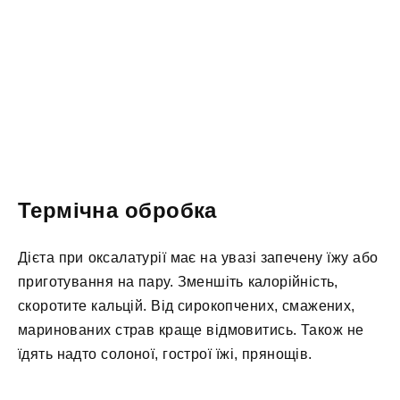
Термічна обробка
Дієта при оксалатурії має на увазі запечену їжу або
приготування на пару. Зменшіть калорійність,
скоротите кальцій. Від сирокопчених, смажених,
маринованих страв краще відмовитись. Також не
їдять надто солоної, гострої їжі, прянощів.