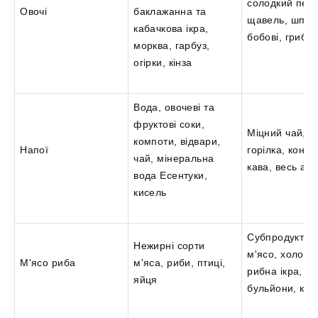
солодкий пере
Овочі
баклажанна та
щавель, шпин
кабачкова ікра,
бобові, гриби
морква, гарбуз,
огірки, кінза
Вода, овочеві та
фруктові соки,
Міцний чай, к
компоти, відвари,
Напої
горілка, конья
чай, мінеральна
кава, весь ал
вода Есентуки,
кисель
Субпродукти,
Нежирні сорти
м'ясо, холоде
М'ясо риба
м'яса, риби, птиці,
рибна ікра, мі
яйця
бульйони, ков