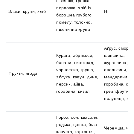
вівсянка, гречка,
перловка, хліб із
Злаки, крупи, хліб
Ні
борошна грубого
помелу, толокно,
пшенична крупа
Аґрус, смород
Курага, абрикоси,
шипшина,
банани, виноград,
журавлина,
чорнослив, груша,
апельсини,
Фрукти, ягоди
яблука, кавун, диня,
мандарини,
персик, айва,
горобина, сун
горобина, кизил
грейпфрути,
полуниця, ли
Горох, соя, квасоля,
редька, цвітна, біла
Черемша, чер
капуста, картопля,