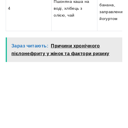
Пшоняна каша на
банана,
4
воді, хлібець з
заправлений
олією, чай
йогуртом
Зараз читають:
Причини хронічного
пієлонефриту у жінок та фактори ризику