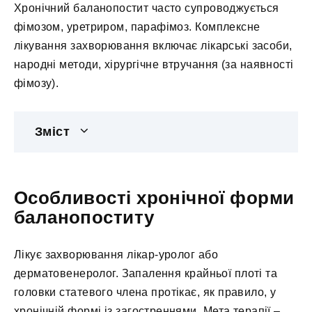
Хронічний баланопостит часто супроводжується
фімозом, уретриром, парафімоз. Комплексне
лікування захворювання включає лікарські засоби,
народні методи, хірургічне втручання (за наявності
фімозу).
Зміст
Особливості хронічної форми
баланопоститу
Лікує захворювання лікар-уролог або
дерматовенеролог. Запалення крайньої плоті та
головки статевого члена протікає, як правило, у
хронічній формі із загостреннями. Мета терапії –