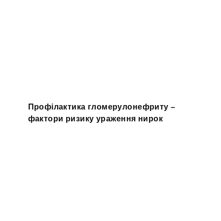
Профілактика гломерулонефриту –
фактори ризику ураження нирок