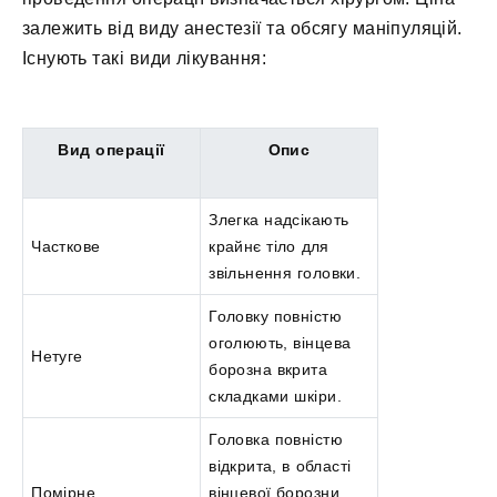
залежить від виду анестезії та обсягу маніпуляцій.
Існують такі види лікування:
Вид операції
Опис
Злегка надсікають
Часткове
крайнє тіло для
звільнення головки.
Головку повністю
оголюють, вінцева
Нетуге
борозна вкрита
складками шкіри.
Головка повністю
відкрита, в області
Помірне
вінцевої борозни