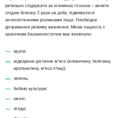
ретельно слідкувати за інтимною гігієною – міняти
спідню білизну 2 рази на добу, підмиватися
антисептичними розчинами тощо. Необхідне
дотримання режиму живлення. Меню пацієнта з
хронічним баланопоститом має включати:
крупи;
відварене дієтичне м’ясо (яловичину, телятину,
крольчатину, м’ясо птиці);
зелень;
бобові культури;
овочі;
ягоди;