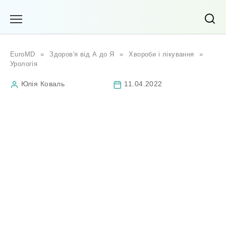
Перейти
до
вмісту
EuroMD
»
Здоров'я від А до Я
»
Хвороби і лікування
»
Урологія
Юлія Коваль
11.04.2022