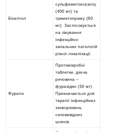
сульфаметоксазолу
(400 мг) та
Бісептол
триметоприму (80
мг). Застосовується
на лікування
інфекційно-
запальних патологій
різної локалізації.
Протимікробні
таблетки, діюча
речовина –
фуразідин (50 мг).
Фурагін
Призначається для
терапії інфекційних
захворювань
сечовивідних
шляхів.