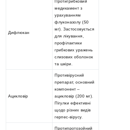
Протигрибковий
медикамент з
урахуванням
флуконазолу (50
мг). Застосовується
Дифлюкан
для лікування,
профілактики
грибкових уражень
слизових оболонок
та шкіри.
Противірусний
препарат, основний
компонент –
Ацикловір
ацикловір (200 мг).
Пігулки ефективні
щодо різних видів
герпес-вірусу.
Протипротозойний