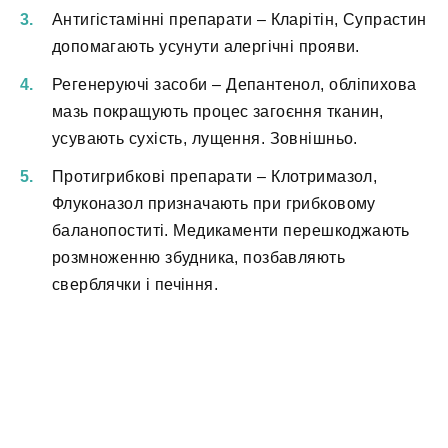
Антигістамінні препарати – Кларітін, Супрастин
допомагають усунути алергічні прояви.
Регенеруючі засоби – Депантенол, обліпихова
мазь покращують процес загоєння тканин,
усувають сухість, лущення. Зовнішньо.
Протигрибкові препарати – Клотримазол,
Флуконазол призначають при грибковому
баланопоститі. Медикаменти перешкоджають
розмноженню збудника, позбавляють
сверблячки і печіння.