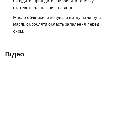
Остудити, процідити. Обробляти головку
статевого члена тричі на день.
Масло обліпихи. Змочувати ватну паличку в
маслі, обробляти область запалення перед
сном.
Відео