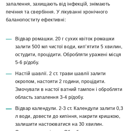
запалення, захищають від інфекцій, знімають
печіння та свербіння. У лікуванні хронічного
баланопоститу ефективні:
Відвар ромашки. 20 г сухих квіток ромашки
залити 500 мл чистої води, кип’ятити 5 хвилин,
остудити, процідити. Обробляти уражені місця
5-6 р/добу.
Настій шавлії. 2 ст. трави шавлії залити
окропом, настояти 2 години, процідити.
Змочувати в настої ватний тампон і обробляти
область запалення 3-4 р/добу.
Відвар календули. 2-3 ст. Календули залити 0,3
л води, довести до кипіння, накрити кришкою,
залишити настоюватися на 30 хвилин.