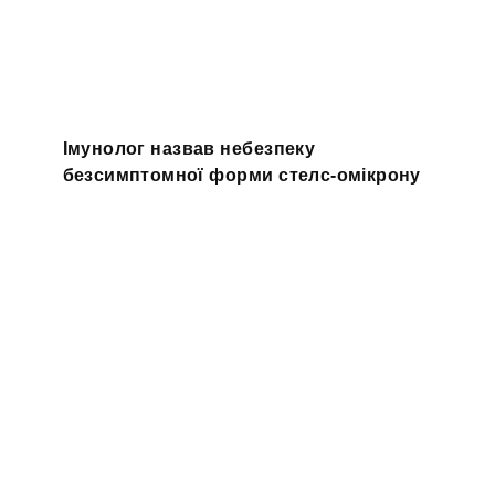
Імунолог назвав небезпеку
безсимптомної форми стелс-омікрону