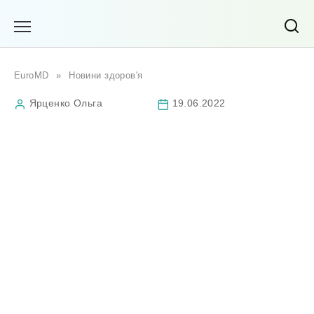
Перейти
до
вмісту
EuroMD
»
Новини здоров'я
Ярценко Ольга
19.06.2022