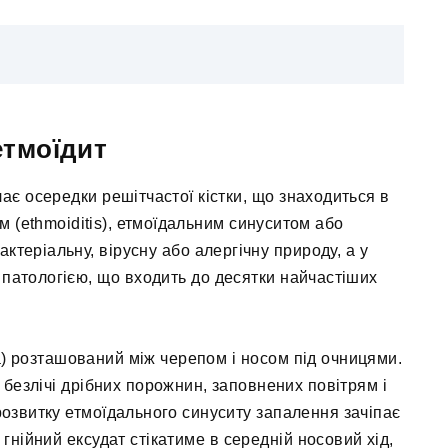
етмоїдит
ає осередки решітчастої кістки, що знаходиться в
м (ethmoiditis), етмоїдальним синуситом або
теріальну, вірусну або алергічну природу, а у
 патологією, що входить до десятки найчастіших
ха) розташований між черепом і носом під очницями.
з безлічі дрібних порожнин, заповнених повітрям і
озвитку етмоїдального синуситу запалення зачіпає
гнійний ексудат стікатиме в середній носовий хід,