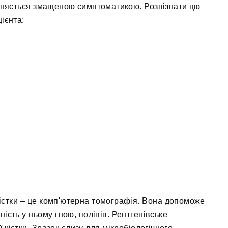
різняється змащеною симптоматикою. Розпізнати цю
ієнта:
кістки – це комп'ютерна томографія. Вона допоможе
ість у ньому гною, поліпів. Рентгенівське