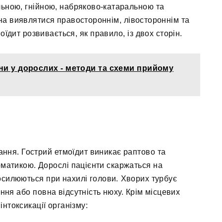
льною, гнійною, набряково-катаральною та
на виявлятися правостороннім, лівостороннім та
їдит розвивається, як правило, із двох сторін.
ни у дорослих - методи та схеми прийому
ня. Гострий етмоїдит виникає раптово та
матикою. Дорослі пацієнти скаржаться на
 посилюються при нахилі голови. Хворих турбує
ння або повна відсутність нюху. Крім місцевих
інтоксикації організму: