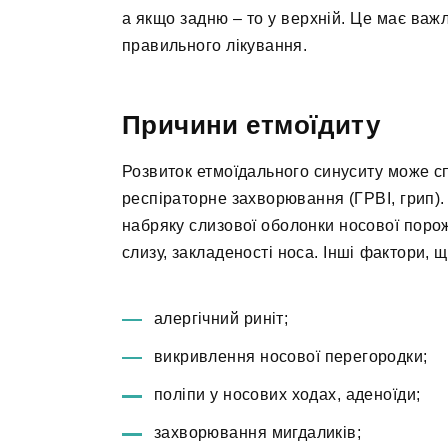
а якщо задню – то у верхній. Це має важ
правильного лікування.
Причини етмоїдиту
Розвиток етмоїдального синуситу може с
респіраторне захворювання (ГРВІ, грип). 
набряку слизової оболонки носової поро
слизу, закладеності носа. Інші фактори, 
алергічний риніт;
викривлення носової перегородки;
поліпи у носових ходах, аденоїди;
захворювання мигдаликів;