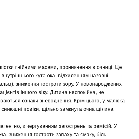
 кістки гнійними масами, проникнення в очниці. Це
внутрішнього кута ока, відхиленням назовні
альм), зниження гостроти зору. У новонароджених
ацієнтів іншого віку. Дитина неспокійна, не
иваються ознаки зневоднення. Крім цього, у малюка
 синюшні повіки, щільно замкнута очна щілина.
атентно, з чергуванням загострень та ремісій. У
ча, зниження гостроти запаху та смаку, біль