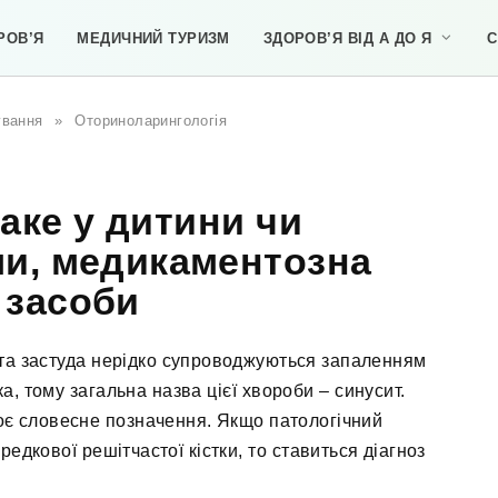
РОВ’Я
МЕДИЧНИЙ ТУРИЗМ
ЗДОРОВ’Я ВІД А ДО Я
С
ування
»
Оториноларингологія
таке у дитини чи
ми, медикаментозна
 засоби
 та застуда нерідко супроводжуються запаленням
ька, тому загальна назва цієї хвороби – синусит.
оє словесне позначення. Якщо патологічний
едкової решітчастої кістки, то ставиться діагноз