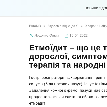
Перейти
до
НОВИНИ ЗДО
вмісту
EuroMD
»
Здоров'я від А до Я
»
Хвороби і лік
Ярценко Ольга
16.04.2022
Етмоїдит – що це 
дорослої, симпто
терапія та народні
Гострі респіраторні захворювання, риніт
синусів (біля носових пазух). Існує їх кіл
Запалення кожної окремої пазухи має св
процес торкається слизової оболонки осер
етмоїдит.