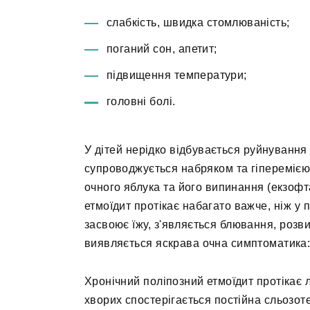
слабкість, швидка стомлюваність;
поганий сон, апетит;
підвищення температури;
головні болі.
У дітей нерідко відбувається руйнування
супроводжується набряком та гіперемією 
очного яблука та його випинання (екзофт
етмоїдит протікає набагато важче, ніж у п
засвоює їжу, з'являється блювання, розв
виявляється яскрава очна симптоматика:
Хронічний поліпозний етмоїдит протікає л
хворих спостерігається постійна сльозоте