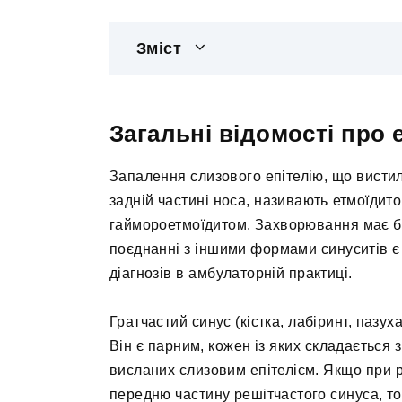
Зміст
Загальні відомості про 
Запалення слизового епітелію, що вистил
задній частині носа, називають етмоїдито
гаймороетмоїдитом. Захворювання має бак
поєднанні з іншими формами синуситів є
діагнозів в амбулаторній практиці.
Гратчастий синус (кістка, лабіринт, пазу
Він є парним, кожен із яких складається 
висланих слизовим епітелієм. Якщо при р
передню частину решітчастого синуса, то 