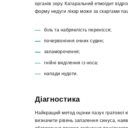
органів зору. Катаральний етмоїдит від
форму недуги лікар може за скаргами пац
біль та набряклість перенісся;
почервоніння очних судин;
запаморочення;
гнійні виділення із носа;
напади нудоти.
Діагностика
Найкращий метод оцінки пазух гратової 
визначити рівень запалення синуса, наявн