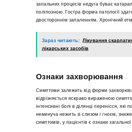
запальних процесів недуга буває катара
поліпозною. Гостра форма патології здат
двостороннім запаленням. Хронічний етмо
Зараз читають:
Лікування скарлати
лікарських засобів
Ознаки захворювання
Симптоми залежить від форми захворюван
відрізняється яскраво вираженою симпто
інтенсивні болі в ділянці перенісся, які
неминуча нежить зі слизом і гноєм, зниже
симптомів, у пацієнтів є ознаки загальної 