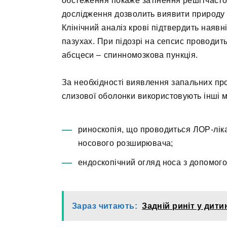
обстеження покаже затінення решітчастої 
дослідження дозволить виявити природу е
Клінічний аналіз крові підтвердить наявн
пазухах. При підозрі на сепсис проводит
абсцеси – спинномозкова пункція.
За необхідності виявлення запальних про
слизової оболонки використовують інші м
риноскопія, що проводиться ЛОР-лік
носового розширювача;
ендоскопічний огляд носа з допомог
Зараз читають:
Задній риніт у дити