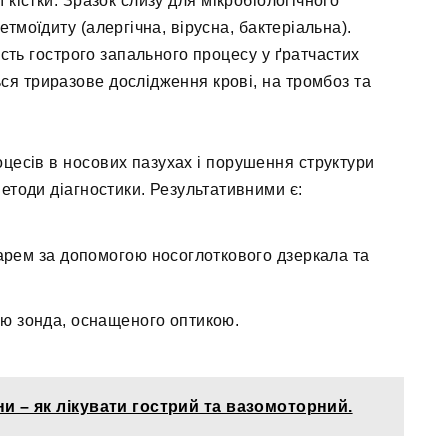
кістки. Зразок слизу для мікробіологічного
тмоїдиту (алергічна, вірусна, бактеріальна).
ість гострого запального процесу у ґратчастих
ься триразове дослідження крові, на тромбоз та
цесів в носових пазухах і порушення структури
етоди діагностики. Результативними є:
арем за допомогою носоглоткового дзеркала та
ою зонда, оснащеного оптикою.
ни – як лікувати гострий та вазомоторний.