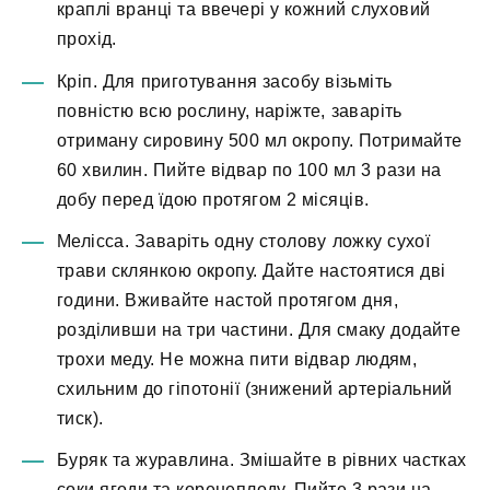
краплі вранці та ввечері у кожний слуховий
прохід.
Кріп. Для приготування засобу візьміть
повністю всю рослину, наріжте, заваріть
отриману сировину 500 мл окропу. Потримайте
60 хвилин. Пийте відвар по 100 мл 3 рази на
добу перед їдою протягом 2 місяців.
Мелісса. Заваріть одну столову ложку сухої
трави склянкою окропу. Дайте настоятися дві
години. Вживайте настой протягом дня,
розділивши на три частини. Для смаку додайте
трохи меду. Не можна пити відвар людям,
схильним до гіпотонії (знижений артеріальний
тиск).
Буряк та журавлина. Змішайте в рівних частках
соки ягоди та коренеплоду. Пийте 3 рази на