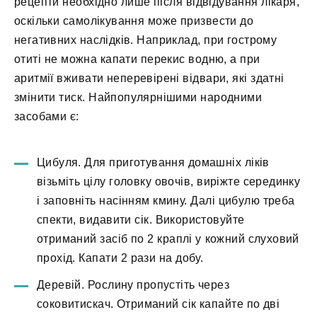
рецепти необхідно лише після відвідування лікаря,
оскільки самолікування може призвести до
негативних наслідків. Наприклад, при гострому
отиті не можна капати перекис водню, а при
аритмії вживати неперевірені відвари, які здатні
змінити тиск. Найпопулярнішими народними
засобами є:
Цибуля. Для приготування домашніх ліків
візьміть цілу головку овочів, виріжте серединку
і заповніть насінням кмину. Далі цибулю треба
спекти, видавити сік. Використовуйте
отриманий засіб по 2 краплі у кожний слуховий
прохід. Капати 2 рази на добу.
Деревій. Рослину пропустіть через
соковитискач. Отриманий сік капайте по дві