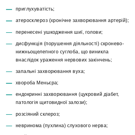
приглухуватість;
атеросклероз (хронічне захворювання артерій);
перенесені ушкодження шиї, голови;
дисфункція (порушення діяльності) скронево-
нижньощелепного суглоба, що виникла
внаслідок ураження нервових закінчень;
запальні захворювання вуха;
хвороба Меньєра;
ендокринні захворювання (цукровий діабет,
патологія щитовидної залози);
розсіяний склероз;
невринома (пухлина) слухового нерва;