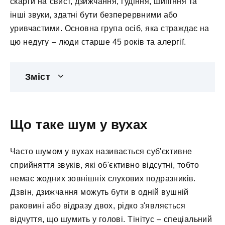
скарги на свист, дзижчання, гудіння, шипіння та
інші звуки, здатні бути безперервними або
уривчастими. Основна група осіб, яка страждає на
цю недугу – люди старше 45 років та алергії.
Зміст
Що таке шум у вухах
Часто шумом у вухах називається суб'єктивне
сприйняття звуків, які об'єктивно відсутні, тобто
немає жодних зовнішніх слухових подразників.
Дзвін, дзижчання можуть бути в одній вушній
раковині або відразу двох, рідко з'являється
відчуття, що шумить у голові. Тінітус – спеціальний