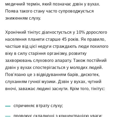
медичний термін, який позначає дзвін у вухах.
Поява такого стану часто супроводжується
зниженням слуху.
Хронічний тінітус діагностується у 10% дорослого
населення планети старше 45 років. Як правило,
частіше від цієї недуги страждають люди похилого
віку в силу старіння організму, розвитку
захворювань слухового апарату. Також постійний
дзвін у вухах спостерігається у молодих людей.
Пов'язано це з відвідуванням барів, дискотек,
слуханням гучної музики. Дзвін у вухах, чутний
вночі, заважає людині заснути. Крім того, тінітус:
спричиняє втрату слуху;
провокує складнощі з концентрацією уваги;