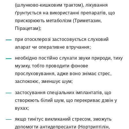
(шлунково-кишковим трактом), лікування
ґрунтується на використанні препаратів, що
прискорюють метаболізм (Триметазин,
Пірацетам);
при отосклерозі застосовується слуховий
апарат чи оперативне втручання;
необхідно постійно слухати звуки природи, тиху
музику, тобто проводити фонове
прослуховування, адже воно знімає стрес,
заспокоює, зменшує шум;
застосування спеціальних імплантатів, що
створюють білий шум, що перекриває дзвін у
вухах;
якщо тинітус викликаний стресом, зможуть
допомогти антидепресанти (Нортриптілін,