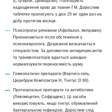
(Стугерон, Циннарізін). Поліпшують
надходження крові до тканин ГМ. Дорослим
таблетки прописують у дозі 25 мг один раз на
добу протягом місяця.
Психотропні речовини (Афобазол, Іміпрамін).
Призначаються після обстеження у
психоневролога. Дозування визначається
спеціалістом. За допомогою антидепресантів
та транквілізаторів вдається швидше
нормалізувати переносимість шуму.
Гомеопатичні препарати (Вертиго-гель,
Церебрум Композитум Н, Тінітус D 60).
Протизапальні препарати та антибіотики
(Левоміцетин, Софрадекс). Ці засоби
використовують, якщо тінітус обумовлений
бактеріальною інфекцією. Дорослим слід