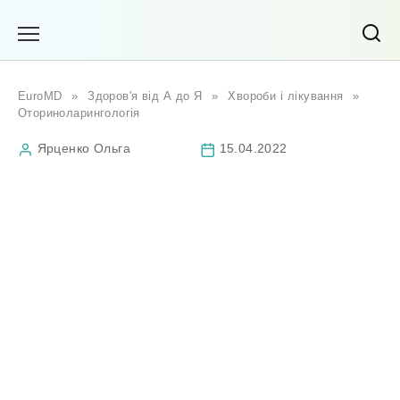
Перейти
до
вмісту
EuroMD
»
Здоров'я від А до Я
»
Хвороби і лікування
»
Оториноларингологія
Ярценко Ольга
15.04.2022