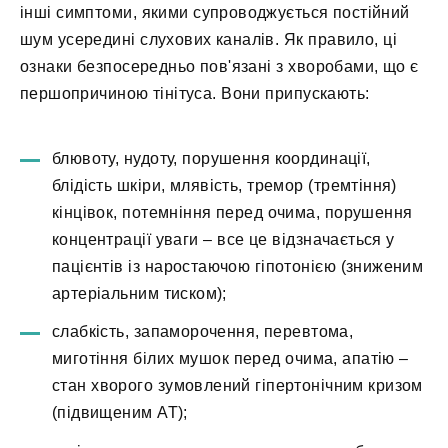
інші симптоми, якими супроводжується постійний
шум усередині слухових каналів. Як правило, ці
ознаки безпосередньо пов'язані з хворобами, що є
першопричиною тінітуса. Вони припускають:
блювоту, нудоту, порушення координації,
блідість шкіри, млявість, тремор (тремтіння)
кінцівок, потемніння перед очима, порушення
концентрації уваги – все це відзначається у
пацієнтів із наростаючою гіпотонією (зниженим
артеріальним тиском);
слабкість, запаморочення, перевтома,
миготіння білих мушок перед очима, апатію –
стан хворого зумовлений гіпертонічним кризом
(підвищеним АТ);