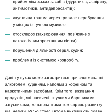
прийом лікарських засобів (діуретиків, аспірину,
антибіотиків, антидепресантів);
акустична травма через тривале перебування
у місцях із гучною музикою;
отосклероз (захворювання, пов'язане з
патологічним зростанням кістки);
порушення діяльності серця, судин;
проблеми із системою кровообігу.
Дзвін у вухах може загостритися при зловживанні
алкоголем, курінням, напоями з кофеїном та
наркотичними засобами. Крім того, вживання
продуктів, які насичені штучними барвниками,
загусниками, консервантами теж сприяє розвитку
цієї недуги. Рідко стрес і втома викликають появу