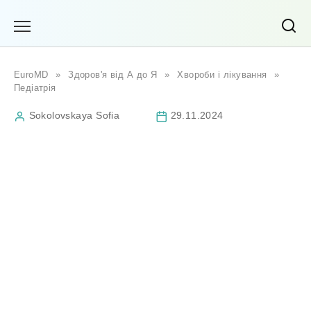
Перейти
до
вмісту
EuroMD
»
Здоров'я від А до Я
»
Хвороби і лікування
»
Педіатрія
Sokolovskaya Sofia
29.11.2024