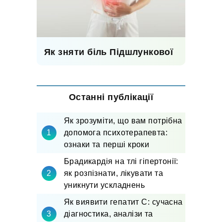
Як зняти біль Підшлункової
Останні публікації
Як зрозуміти, що вам потрібна
допомога психотерапевта:
ознаки та перші кроки
Брадикардія на тлі гіпертонії:
як розпізнати, лікувати та
уникнути ускладнень
Як виявити гепатит С: сучасна
діагностика, аналізи та