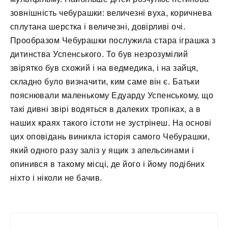
зовнішність чебурашки: величезні вуха, коричнева
сплутана шерстка і величезні, довірливі очі.
Прообразом Чебурашки послужила стара іграшка з
дитинства Успенського. То був незрозумілий
звірятко був схожий і на ведмедика, і на зайця,
складно було визначити, ким саме він є. Батьки
пояснювали маленькому Едуарду Успенському, що
такі дивні звірі водяться в далеких тропіках, а в
наших краях такого істоти не зустрінеш. На основі
цих оповідань виникла історія самого Чебурашки,
який одного разу заліз у ящик з апельсинами і
опинився в такому місці, де його і йому подібних
ніхто і ніколи не бачив.