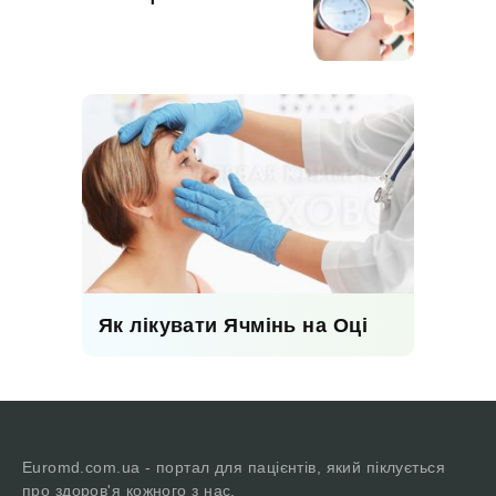
Як лікувати Ячмінь на Оці
Euromd.com.ua - портал для пацієнтів, який піклується
про здоров'я кожного з нас.