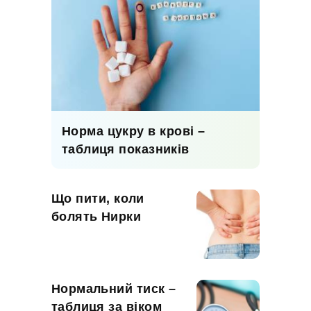
Норма цукру в крові –
таблиця показників
Що пити, коли
болять Нирки
Нормальний тиск –
таблиця за віком