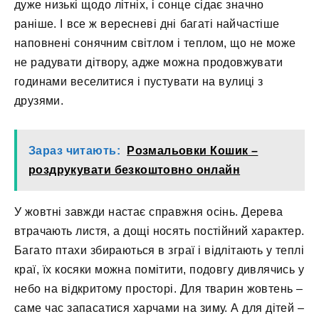
дуже низькі щодо літніх, і сонце сідає значно
раніше. І все ж вересневі дні багаті найчастіше
наповнені сонячним світлом і теплом, що не може
не радувати дітвору, адже можна продовжувати
годинами веселитися і пустувати на вулиці з
друзями.
Зараз читають:
Розмальовки Кошик –
роздрукувати безкоштовно онлайн
У жовтні завжди настає справжня осінь. Дерева
втрачають листя, а дощі носять постійний характер.
Багато птахи збираються в зграї і відлітають у теплі
краї, їх косяки можна помітити, подовгу дивлячись у
небо на відкритому просторі. Для тварин жовтень –
саме час запасатися харчами на зиму. А для дітей –