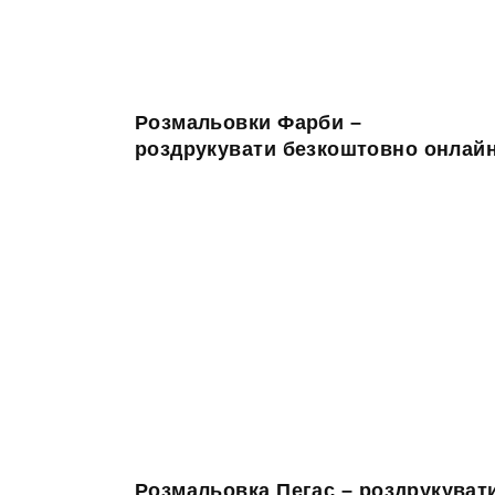
Розмальовки Фарби –
роздрукувати безкоштовно онлай
Розмальовка Пегас – роздрукуват