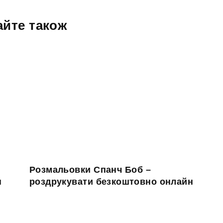
айте також
Розмальовки Спанч Боб –
н
роздрукувати безкоштовно онлайн