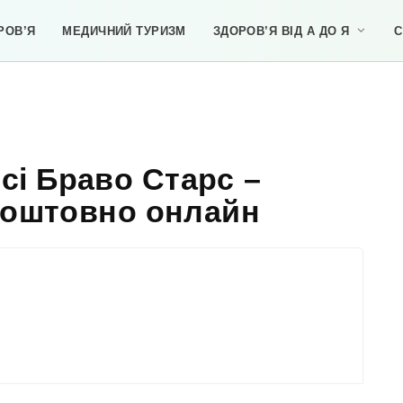
РОВ’Я
МЕДИЧНИЙ ТУРИЗМ
ЗДОРОВ’Я ВІД А ДО Я
С
сі Браво Старс –
коштовно онлайн