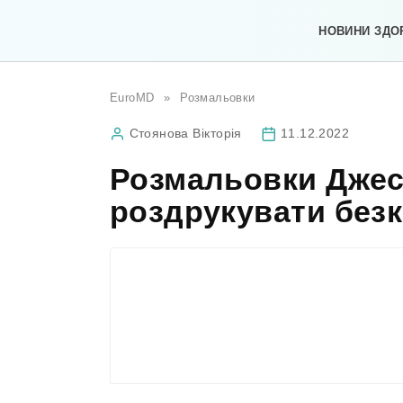
Перейти
до
НОВИНИ ЗДО
вмісту
EuroMD
»
Розмальовки
Стоянова Вікторія
11.12.2022
Розмальовки Джес
роздрукувати без