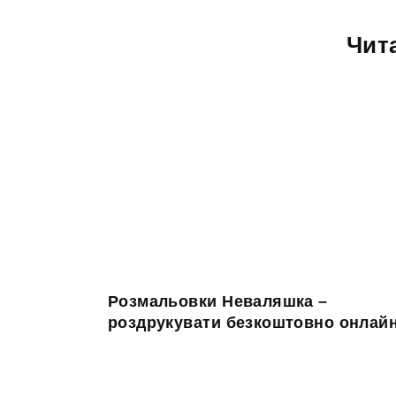
Чит
Розмальовки Неваляшка –
роздрукувати безкоштовно онлай