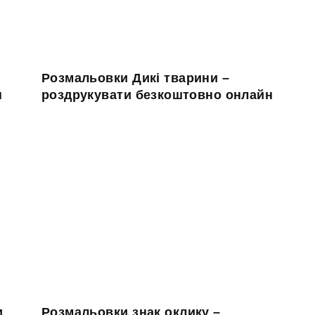
Розмальовки Дикі тварини –
н
роздрукувати безкоштовно онлайн
и
Розмальовки знак оклику –