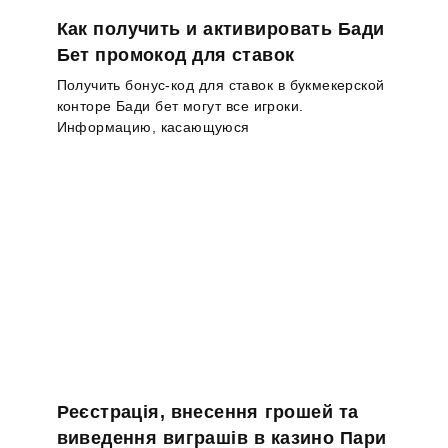
Как получить и активировать Бади
Бет промокод для ставок
Получить бонус-код для ставок в букмекерской
конторе Бади бет могут все игроки.
Информацию, касающуюся
Реєстрація, внесення грошей та
виведення виграшів в казино Пари