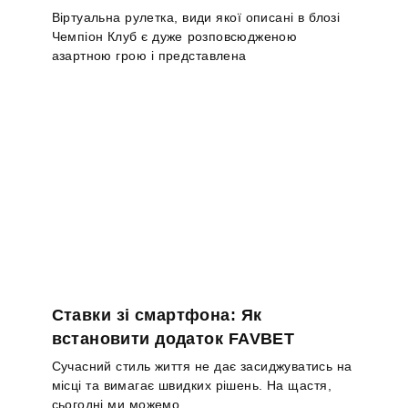
Віртуальна рулетка, види якої описані в блозі
Чемпіон Клуб є дуже розповсюдженою
азартною грою і представлена
Ставки зі смартфона: Як
встановити додаток FAVBET
Сучасний стиль життя не дає засиджуватись на
місці та вимагає швидких рішень. На щастя,
сьогодні ми можемо