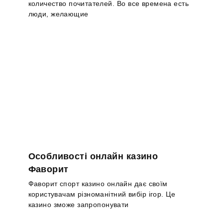
количество почитателей. Во все времена есть
люди, желающие
Особливості онлайн казино
Фаворит
Фаворит спорт казино онлайн дає своїм
користувачам різноманітний вибір ігор. Це
казино зможе запропонувати