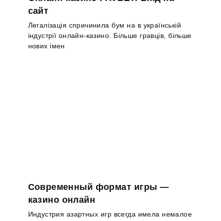
сайт
Легалізація спричинила бум на в українській
індустрії онлайн-казино. Більше гравців, більше
нових імен
Современный формат игры —
казино онлайн
Индустрия азартных игр всегда имела немалое