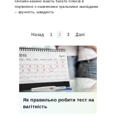
Онлайн-казино мають багато плюсів в
порівнянні з наземними гральними закладами
– зручність, швидкість
Пагінація
Назад
1
2
3
Далі
записів
Як правильно робити тест на
вагітність