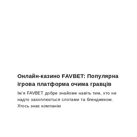
Онлайн-казино FAVBET: Популярна
ігрова платформа очима гравців
Ім’я FAVBET добре знайоме навіть тим, хто не
надто захоплюється слотами та блекджеком.
Хтось знає компанію