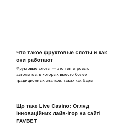
Что такое фруктовые слоты и как
они работают
Фруктовые слоты — это тип игровых
автоматов, в которых вместо более
традиционных значков, таких как бары
Що таке Live Сasino: Огляд
інноваційних лайв-ігор на сайті
FAVBET