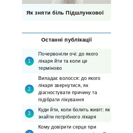
Як зняти біль Підшлункової
Останні публікації
Почервоніли очі: до якого
лікаря йти та коли це
терміново
Випадає волосся: до якого
лікаря звернутися, як
діагностувати причину та
підібрати лікування
Куди йти, коли болить живіт: як
знайти потрібного лікаря
Кому довірити серце при