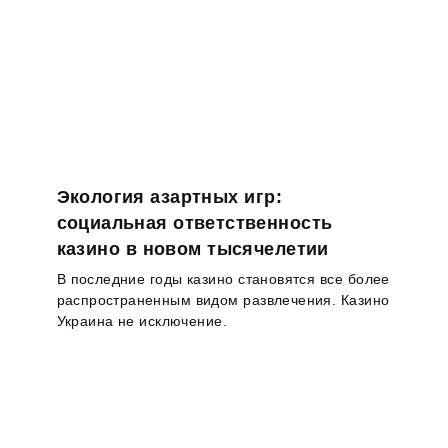
Экология азартных игр:
социальная ответственность
казино в новом тысячелетии
В последние годы казино становятся все более
распространенным видом развлечения. Казино
Украина не исключение.