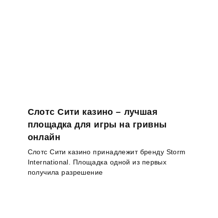
Слотс Сити казино – лучшая
площадка для игры на гривны
онлайн
Слотс Сити казино принадлежит бренду Storm
International. Площадка одной из первых
получила разрешение