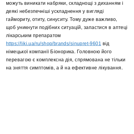
можуть виникати набряки, складнощі з диханням і
деякі небезпечніші ускладнення у вигляді
гаймориту, отиту, синуситу. Тому дуже важливо,
щоб уникнути подібних ситуацій, запастися в аптеці
лікарським препаратом
https://liki.ua/ru/shop/brands/sinupret-9601
від
німецької компанії Біонорика. Головною його
перевагою є комплексна дія, спрямована не тільки
на зняття симптомів, а й на ефективне лікування.