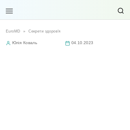
Перейти
до
вмісту
EuroMD
»
Секрети здоров'я
Юлія Коваль
04.10.2023